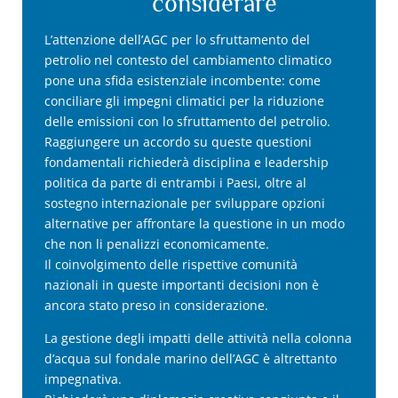
considerare
identificazione. È possibile modificare le proprie 
scelte in qualsiasi momento cliccando su “Gestisci 
i miei cookie” in fondo alle pagine di questo sito. 
L’attenzione dell’AGC per lo sfruttamento del
Per ulteriori informazioni è possibile consultare la 
petrolio nel contesto del cambiamento climatico
nostra informativa sulla privacy.
pone una sfida esistenziale incombente: come
conciliare gli impegni climatici per la riduzione
delle emissioni con lo sfruttamento del petrolio.
Raggiungere un accordo su queste questioni
fondamentali richiederà disciplina e leadership
politica da parte di entrambi i Paesi, oltre al
sostegno internazionale per sviluppare opzioni
alternative per affrontare la questione in un modo
che non li penalizzi economicamente.
Il coinvolgimento delle rispettive comunità
nazionali in queste importanti decisioni non è
ancora stato preso in considerazione.
La gestione degli impatti delle attività nella colonna
d’acqua sul fondale marino dell’AGC è altrettanto
impegnativa.