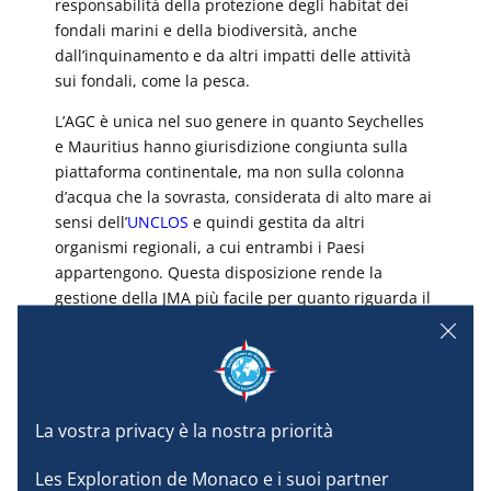
responsabilità della protezione degli habitat dei
fondali marini e della biodiversità, anche
dall’inquinamento e da altri impatti delle attività
sui fondali, come la pesca.
L’AGC è unica nel suo genere in quanto Seychelles
e Mauritius hanno giurisdizione congiunta sulla
piattaforma continentale, ma non sulla colonna
d’acqua che la sovrasta, considerata di alto mare ai
sensi dell’
UNCLOS
e quindi gestita da altri
organismi regionali, a cui entrambi i Paesi
appartengono. Questa disposizione rende la
gestione della JMA più facile per quanto riguarda il
fondale marino e più difficile perché il fondale
marino e la colonna d’acqua sono ecologicamente
collegati ma non hanno giurisdizione.
Il GCI è soprattutto un banco di prova sotto molti
aspetti, in quanto le giurisdizioni si sovrappongono
nello stesso luogo e anche perché due nazioni
Les Exploration de Monaco e i suoi partner 
sovrane devono gestire in modo collaborativo