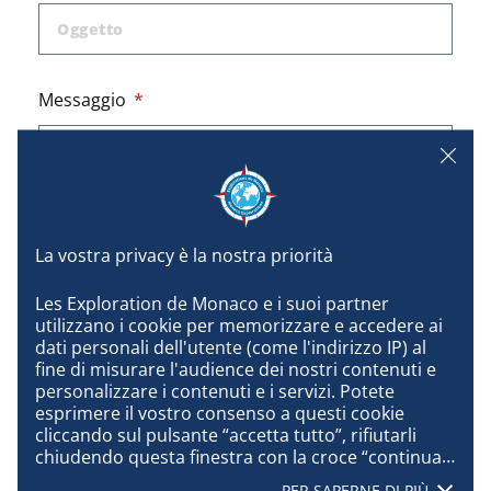
Messaggio
Les Exploration de Monaco e i suoi partner 
utilizzano i cookie per memorizzare e accedere ai 
dati personali dell'utente (come l'indirizzo IP) al 
fine di misurare l'audience dei nostri contenuti e 
personalizzare i contenuti e i servizi. Potete 
I campi contrassegnati con * sono obbligatori.
esprimere il vostro consenso a questi cookie 
Le informazioni inserite non saranno utilizzate per
cliccando sul pulsante “accetta tutto”, rifiutarli 
scopi commerciali.
chiudendo questa finestra con la croce “continua 
senza accettare”, oppure conoscere i dettagli di 
PER SAPERNE DI PIÙ