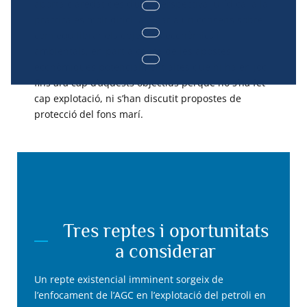
aporta claredat des d’una perspectiva jurídica, a la
pràctica és molt difícil arribar a un consens sobre
com equilibrar els objectius econòmics i
ambientals, en part a causa de les apostes
econòmiques potencialment altes que hi ha en joc
fins ara cap d’aquests objectius perquè no s’ha fet
cap explotació, ni s’han discutit propostes de
protecció del fons marí.
Tres reptes i oportunitats
a considerar
Un repte existencial imminent sorgeix de
l’enfocament de l’AGC en l’explotació del petroli en