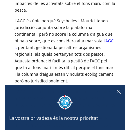
impactes de les activitats sobre el fons marí, com la
pesca.
L’AGC és únic perquè Seychelles i Maurici tenen
jurisdicció conjunta sobre la plataforma
continental, però no sobre la columna d’aigua que
hi ha a sobre, que es considera alta mar sota
l’AGC
i,
per tant, gestionada per altres organismes
regionals, als quals pertanyen tots dos països.
Aquesta ordenació facilita la gestió de l’AGC pel
que fa al fons marí i més difícil perquè el fons marí
i la columna d’aigua estan vinculats ecològicament
però no jurisdiccionalment.
L’AGC és principalment un cas de prova de moltes
maneres, on les jurisdiccions es superposen al
mateix lloc, i també perquè dues nacions sobiranes
han de gestionar una àrea comuna de la
plataforma continental i els seus recursos del fons
marí de manera col·laborativa. Tot i que el Tractat