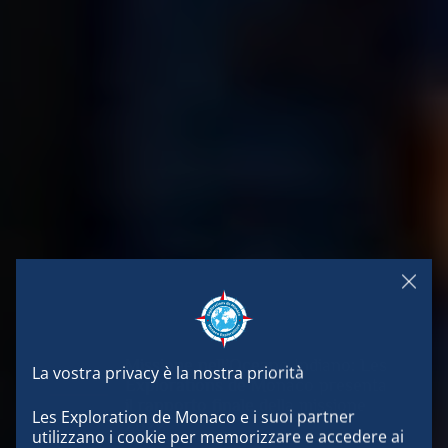
Missione nell’Oceano Indiano: Les
Explorations de Monaco presenta
il rapporto finale della missione
Les Exploration de Monaco e i suoi partner 
2022
utilizzano i cookie per memorizzare e accedere ai 