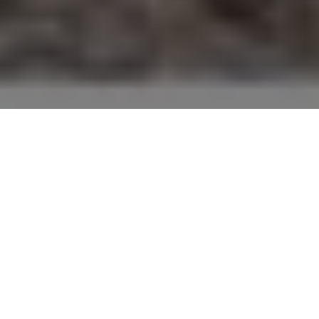
Chi siamo?
Monaco Explorations: riconciliare
l’uomo e il mare
Les Explorations de Monaco è una piattaforma per
l’impegno di S.A.S. il Principe Alberto II di Monaco per la
conoscenza, la gestione sostenibile e la protezione degli
oceani.