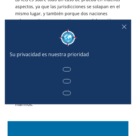
aspectos, ya que las jurisdicciones se solapan en el
mismo lugar, y también porque dos naciones
soberanas tienen que gestionar en colaboración
una zona común de plataforma continental y sus
recursos del fondo marino. Aunque el Tratado
aporta claridad desde el punto de vista jurídico, en
la práctica es muy difícil llegar a un consenso sobre
cómo equilibrar los objetivos económicos y
medioambientales, en parte debido a lo mucho
que está en juego desde el punto de vista
económico. Hasta la fecha, no se ha puesto a
prueba ninguno de estos objetivos, ya que no se ha
llevado a cabo ninguna explotación ni se han
debatido propuestas para proteger los fondos
marinos.