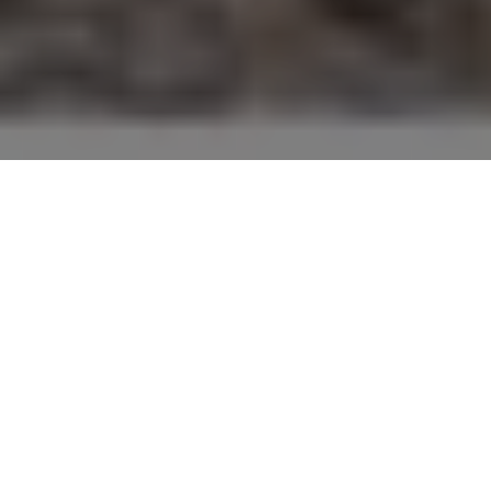
¿Quiénes somos?
Exploraciones de Mónaco: reconciliar
al hombre con el mar
Les Explorations de Monaco es una plataforma del
compromiso de S.A.S. el Príncipe Alberto II de Mónaco con
el conocimiento, la gestión sostenible y la protección del
océano.