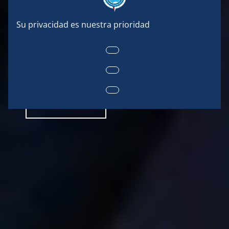
4 JUNIO 2026
Misión en el Océano Índico: Exploraciones de Mónaco
presenta el informe final de la misión de 2022 Tres
años después de la misión llevada a…
Pulse aquí