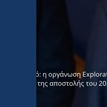
ικό Ωκεανό: η οργάνωση Explorat
ική έκθεση της αποστολής του 202
26