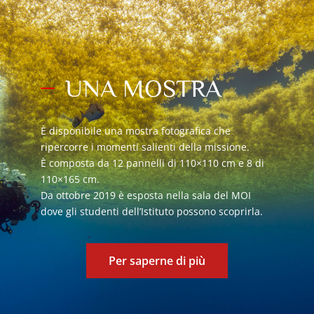
UNA MOSTRA
È disponibile una mostra fotografica che
ripercorre i momenti salienti della missione.
È composta da 12 pannelli di 110×110 cm e 8 di
110×165 cm.
Da ottobre 2019 è esposta nella sala del MOI
dove gli studenti dell’Istituto possono scoprirla.
Per saperne di più