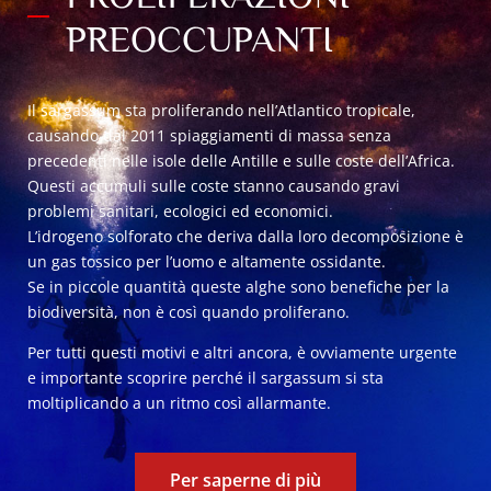
PREOCCUPANTI
Il sargassum sta proliferando nell’Atlantico tropicale,
causando dal 2011 spiaggiamenti di massa senza
precedenti nelle isole delle Antille e sulle coste dell’Africa.
Questi accumuli sulle coste stanno causando gravi
problemi sanitari, ecologici ed economici.
L’idrogeno solforato che deriva dalla loro decomposizione è
un gas tossico per l’uomo e altamente ossidante.
Se in piccole quantità queste alghe sono benefiche per la
biodiversità, non è così quando proliferano.
Per tutti questi motivi e altri ancora, è ovviamente urgente
e importante scoprire perché il sargassum si sta
moltiplicando a un ritmo così allarmante.
Per saperne di più