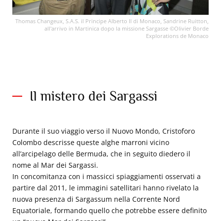
Thomas Changeux, S.A.S. il Principe Alberto II di Monaco, Sandrine Ruitton,
all'arrivo in Martinica dopo la missione Sargasse ©Olivier Borde
Explorations de Monaco
Il mistero dei Sargassi
Durante il suo viaggio verso il Nuovo Mondo, Cristoforo
Colombo descrisse queste alghe marroni vicino
all’arcipelago delle Bermuda, che in seguito diedero il
nome al Mar dei Sargassi.
In concomitanza con i massicci spiaggiamenti osservati a
partire dal 2011, le immagini satellitari hanno rivelato la
nuova presenza di Sargassum nella Corrente Nord
Equatoriale, formando quello che potrebbe essere definito