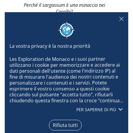
Perché il sargassum è una minaccia nei
Caraibi?
n
Gli spiaggiamenti di massa di sargassum
su larga scala sono dannosi, in quanto
privano la vita costiera della luce e
creano grandi quantità di materia
organica in decomposizione sulla
tr
terraferma. Queste "maree brune" hanno
Les Exploration de Monaco e i suoi partner 
conseguenze drammatiche sulla qualità
utilizzano i cookie per memorizzare e accedere ai 
dell'acqua e dell'aria, sulla salute
dati personali dell'utente (come l'indirizzo IP) al 
pubblica e sulla vita economica dei
fine di misurare l'audience dei nostri contenuti e 
s
Caraibi. La concentrazione di idrogeno
personalizzare i contenuti e i servizi. Potete 
solforato nell'aria può essere così elevata
esprimere il vostro consenso a questi cookie 
s
da corrodere gli oggetti metallici, in
cliccando sul pulsante “accetta tutto”, rifiutarli 
particolare i circuiti elettronici.
chiudendo questa finestra con la croce “continua 
senza accettare”, oppure conoscere i dettagli di 
PER SAPERNE DI PIÙ
ogni scopo ed esprimere la vostra scelta per 
ognuno di essi cliccando su “configura”. Cliccando 
su “accetta tutto”, accettate che possiamo 
Rifiuta tutti
accedere alle informazioni memorizzate sul vostro 