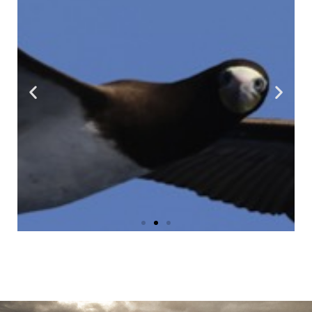
Fou Brun
©Sandrine
Ruitton