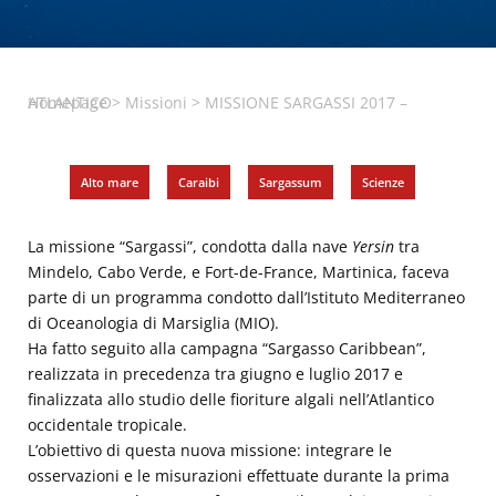
Homepage
MISSIONE SARGASSI 2017 – ATLANTICO
>
Missioni
>
Alto mare
,
Caraibi
,
Sargassum
,
Scienze
La missione “Sargassi”, condotta dalla nave
Yersin
tra
Mindelo, Cabo Verde, e Fort-de-France, Martinica, faceva
parte di un programma condotto dall’Istituto Mediterraneo
di Oceanologia di Marsiglia (MIO).
Ha fatto seguito alla campagna “Sargasso Caribbean”,
realizzata in precedenza tra giugno e luglio 2017 e
finalizzata allo studio delle fioriture algali nell’Atlantico
occidentale tropicale.
L’obiettivo di questa nuova missione: integrare le
osservazioni e le misurazioni effettuate durante la prima