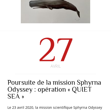
Vous pouvez modifier vos choix à tout moment en 
cliquant sur « Gérer mes cookies » en bas des 
pages de ce site. Vous pouvez aussi consulter 
notre politique de confidentialité pour plus 
d’informations.
27
AVRIL
Poursuite de la mission Sphyrna
Odyssey : opération « QUIET
SEA »
Le 23 avril 2020, la mission scientifique Sphyrna Odyssey