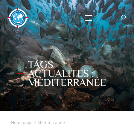
TAGS
ACTUALITES :
MÉDITERRANÉE
Homepage
>
Méditerranée