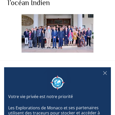
l’océan Indien
19
NOVEMBRE
Les Explorations de Monaco et ses partenaires 
Mission Grèce 2025 : clap de fin
utilisent des traceurs pour stocker et accéder à 