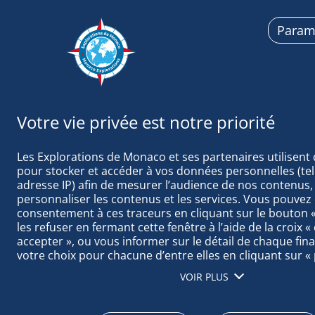
Param
Explorations d
Les Explorations de Monaco et ses partenaires utilisent 
pour stocker et accéder à vos données personnelles (tell
adresse IP) afin de mesurer l’audience de nos contenus, 
personnaliser les contenus et les services. Vous pouvez 
consentement à ces traceurs en cliquant sur le bouton « 
MISSIONS MÉ
les refuser en fermant cette fenêtre à l’aide de la croix «
accepter », ou vous informer sur le détail de chaque final
votre choix pour chacune d’entre elles en cliquant sur « 
cliquant sur « tout accepter », vous acceptez que nous a
VOIR PLUS
informations stockées sur votre terminal afin d’obtenir 
notre audience, développer et améliorer nos produits, as
sécurité, prévenir la fraude et déboguer, diffuser techni