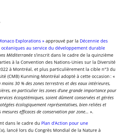
e
Monaco Explorations »
approuvé par la
Décennie des
s océaniques au service du développement durable
ons Méditerranée
s’inscrit dans le cadre de la quinzième
rties à la Convention des Nations-Unies sur la Diversité
2022 à Montréal, et plus particulièrement la cible n°3 du
sité (CMB) Kunming-Montréal adopté à cette occasion : «
au moins 30 % des zones terrestres et des eaux intérieures,
tières, en particulier les zones d’une grande importance pour
t services écosystémiques, soient dûment conservées et gérées
rotégées écologiquement représentatives, bien reliées et
s mesures efficaces de conservation par zone…
».
ment dans le cadre du
Plan d’Action pour une
), lancé lors du Congrès Mondial de la Nature à