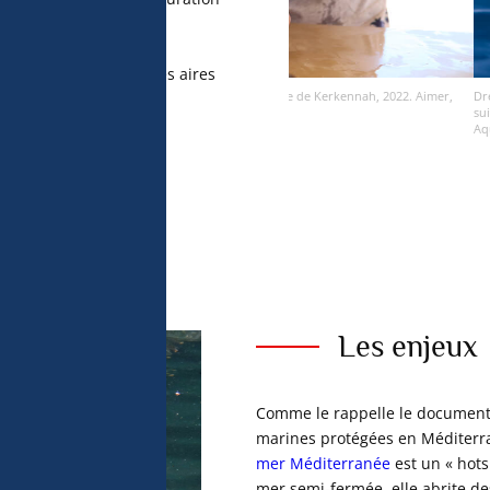
res Marines Protégées.
tion scientifique sur les aires
s. Camp scientifique de Kerkennah, 2022. Aimer,
Dresser un état de la science, favo
suivi et à l’inventaire de la faun
ement des aires marines
Aquanaute. AMPN
er.
Les enjeux
Comme le rappelle le document 
marines protégées en Méditerr
mer Méditerranée
est un « hots
mer semi-fermée, elle abrite d