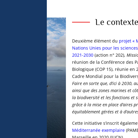
Le context
Deuxième élément du
projet « 
Nations Unies pour les science
2021-2030
(action n° 202),
Missi
réunion de la Conférence des Pa
Biologique (COP 15), réunie en 
Cadre Mondial pour la Biodiver
Faire en sorte que, d’ici à 2030, 
ainsi que des zones marines et cô
la biodiversité et les fonctions e
grâce à la mise en place d’aires p
équitablement gérées et à d’autre
Cette initiative s’inscrit égale
Méditerranée exemplaire
(PAMEx
Marseille en 2020 (IUCN).