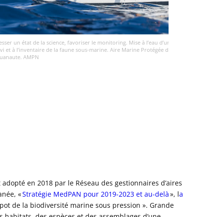
riser le monitoring. Mise à l’eau d’une caméra Immergée destinée au
Sensibiliser aux e
e sous-marine. Aire Marine Protégée de Monaco © Stéphane Jamme.
connaître et proté
adopté en 2018 par le Réseau des gestionnaires d’aires
anée, «
Stratégie MedPAN pour 2019-2023 et au-delà
», l
a
pot de la biodiversité marine sous pression ». Grande
es habitats, des espèces et des assemblages d’une