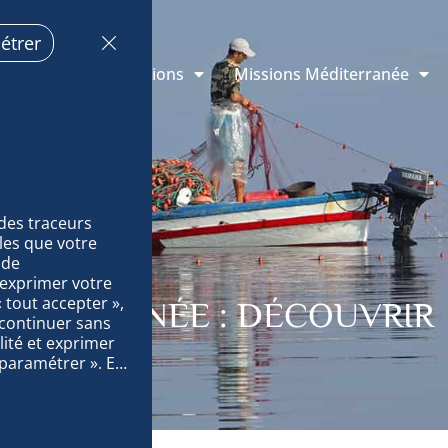
étrer
e Monaco
Missions
Missions Méditerranée
des traceurs 
es que votre 
de 
exprimer votre 
tout accepter », 
DITERRANÉE : DÉCOUVRIR
 continuer sans 
ité et exprimer 
paramétrer ». En 
ccédions à des 
des données sur 
surer la 
quement le 