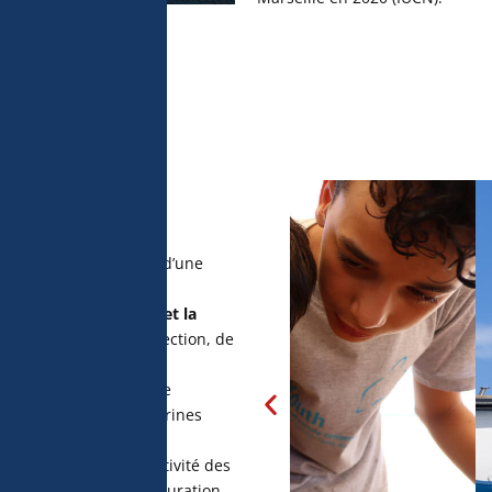
eur
 l’humanité et la mer » d’une
public.
, ainsi que
les valeurs et la
uté en matière de protection, de
ranée.
tribuer à s’approcher de
onal pour les Aires Marines
d’appréhender l’effectivité des
ant les actions de restauration