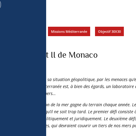
urces de 
t utiliser des 
utomatiquement, 
r activement les 
pouvez modifier 
é
,
Mer Méditerranée
,
Missions Méditerranée
,
Objectif 30X30
kies » en bas 
politique de 
 Prince Albert II de Monaco
stiques géographiques et sa situation géopolitique, par les menaces qu’e
és qu’elle génère, la Méditerranée est, à bien des égards, un laboratoire 
nt pour l’ensemble des mers…
n faveur de la protection de la mer gagne du terrain chaque année. 
rer le mouvement avant qu’il ne soit trop tard. Le premier défi consiste 
 protégées existantes, politiquement et juridiquement. Le deuxième défi,
s zones marines protégées, qui devraient couvrir un tiers de nos mers p
ficace.