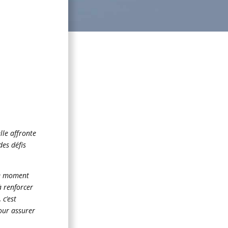
lle affronte
des défis
Le moment
à renforcer
 c’est
our assurer