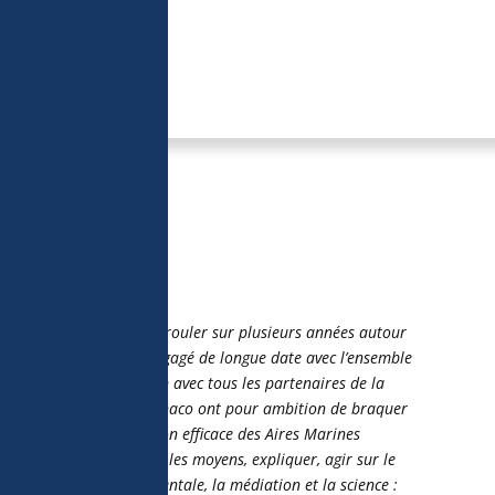
 Albert II de Monaco
ions de Monaco
va se dérouler sur plusieurs années autour
e Albert II de Monaco, engagé de longue date avec l’ensemble
rranée. En collaboration avec tous les partenaires de la
, les Explorations de Monaco ont pour ambition de braquer
 accéléré et d’une gestion efficace des Aires Marines
les acteurs, rassembler les moyens, expliquer, agir sur le
 par l’action gouvernementale, la médiation et la science :