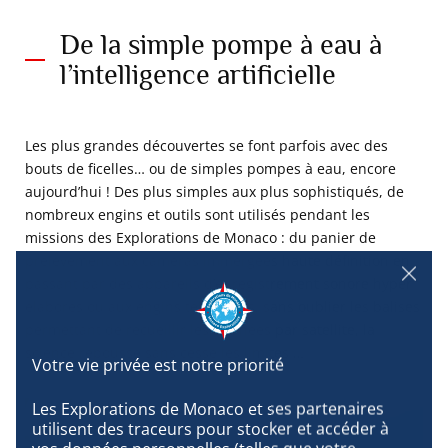
De la simple pompe à eau à
l’intelligence artificielle
Les plus grandes découvertes se font parfois avec des
bouts de ficelles… ou de simples pompes à eau, encore
aujourd’hui ! Des plus simples aux plus sophistiqués, de
nombreux engins et outils sont utilisés pendant les
missions des Explorations de Monaco : du panier de
prélèvement aux caméras immergées haute définition en
passant par des appareils d’enregistrement sonore hyper
élaborés ou aux engins téléguidés, sans oublier les balises
permettant de recueillir les données par satellite, la
science repousse sans cesse les limites …
Les Explorations de Monaco et ses partenaires 
utilisent des traceurs pour stocker et accéder à 