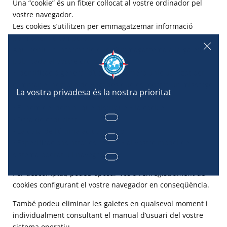
Una “cookie” és un fitxer col·locat al vostre ordinador pel
vostre navegador.
Les cookies s’utilitzen per emmagatzemar informació
permanent o temporal.
Aquí teniu la informació que s’emmagatzema a la galeta
publicada al vostre ordinador:
• Identificació general d’usuari, número únic utilitzat per
comptar el nombre de vegades que es mostra un missatge
a l’ordinador on es troba la galeta
• El nom del domini que distribueix la cookie
• Data de caducitat
• La data de l’última actualització
• Especificacions http: es refereix al vostre model de
sistema operatiu i navegador.
Per descomptat, podeu oposar-vos a l’enregistrament de
cookies configurant el vostre navegador en conseqüència.
També podeu eliminar les galetes en qualsevol moment i
individualment consultant el manual d’usuari del vostre
sistema operatiu.