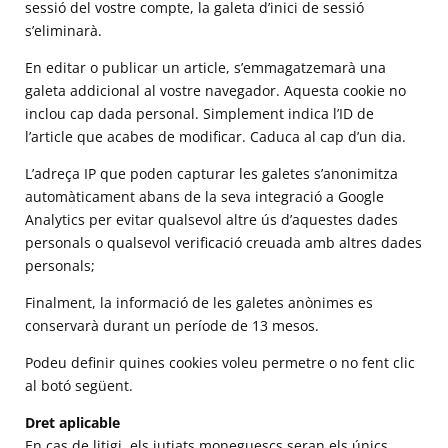
sessió del vostre compte, la galeta d’inici de sessió
s’eliminarà.
En editar o publicar un article, s’emmagatzemarà una
galeta addicional al vostre navegador. Aquesta cookie no
inclou cap dada personal. Simplement indica l’ID de
l’article que acabes de modificar. Caduca al cap d’un dia.
L’adreça IP que poden capturar les galetes s’anonimitza
automàticament abans de la seva integració a Google
Analytics per evitar qualsevol altre ús d’aquestes dades
personals o qualsevol verificació creuada amb altres dades
personals;
Finalment, la informació de les galetes anònimes es
conservarà durant un període de 13 mesos.
Podeu definir quines cookies voleu permetre o no fent clic
al botó següent.
Dret aplicable
En cas de litigi, els jutjats moneguescs seran els únics