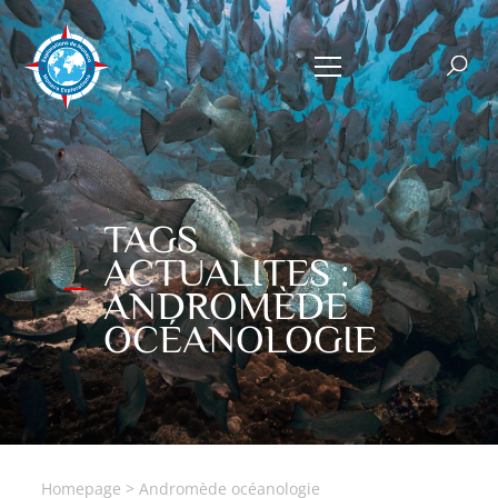
TAGS
ACTUALITES :
ANDROMÈDE
OCÉANOLOGIE
Homepage
>
Andromède océanologie