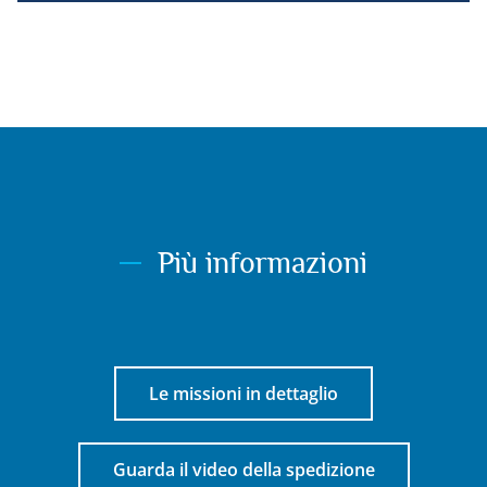
identificazione del dispositivo inviate 
automaticamente, utilizzare dati precisi di 
geolocalizzazione, analizzare attivamente le 
caratteristiche del terminale a fini di 
identificazione. È possibile modificare le proprie 
scelte in qualsiasi momento cliccando su “Gestisci 
i miei cookie” in fondo alle pagine di questo sito. 
Per ulteriori informazioni è possibile consultare la 
nostra informativa sulla privacy.
Più informazioni
Le missioni in dettaglio
Guarda il video della spedizione