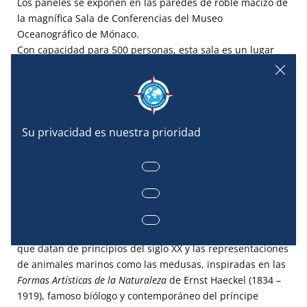
Los paneles se exponen en las paredes de roble macizo de
la magnífica Sala de Conferencias del Museo
Oceanográfico de Mónaco.
Con capacidad para 500 personas, esta sala es un lugar
simbólico para el Museo.
Entre grandes recepciones, entregas de premios,
proyecciones de películas, defensas de tesis y grandes
acontecimientos internacionales como la reciente
presentación del informe
del IPCC
y la
Iniciativa Azul de
Mónaco
, muchas personalidades e invitados anónimos
han pisado este suelo histórico.
Cuando mires las fotografías de las «Misiones Martinica
2017-2018» de las Exploraciones de Mónaco, no dejes de
levantar la vista para ver las aves marinas que se
esconden en las arañas, las pinturas de escenas marinas
que datan de principios del siglo XX y las representaciones
de animales marinos como las medusas, inspiradas en las
Formas Artísticas de la Naturaleza
de Ernst Haeckel (1834 –
1919), famoso biólogo y contemporáneo del príncipe