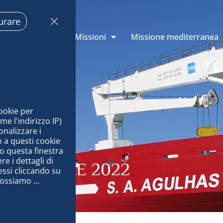
urare
oni di Monaco
Missioni
Missione mediterranea
ookie per 
 l'indirizzo IP) 
nalizzare i 
 a questi cookie 
o questa finestra 
 i dettagli di 
 NOVEMBRE 2022
ssi cliccando su 
possiamo 
nale per 
 i nostri 
ug, distribuire 
ti offline, 