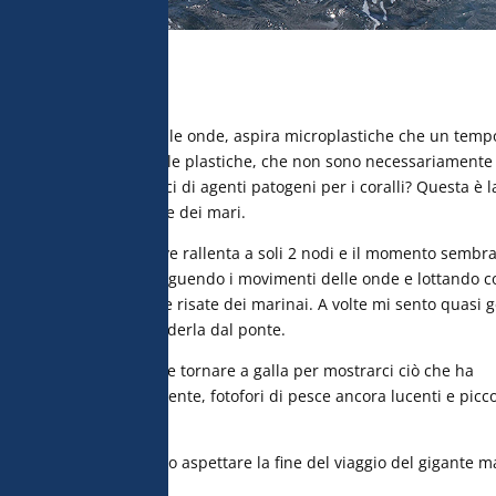
he la aiutano a surfare le onde, aspira microplastiche che un temp
i da pesca… Queste piccole plastiche, che non sono necessariamente
anche essere portatrici di agenti patogeni per i coralli? Questa è l
ordo di questo gigante dei mari.
te viene liberata. La nave rallenta a soli 2 nodi e il momento sembr
perficie dell’oceano, seguendo i movimenti delle onde e lottando c
ies dai piedi rossi e le risate dei marinai. A volte mi sento quasi 
mentre io posso solo vederla dal ponte.
a per la manta, che deve tornare a galla per mostrarci ciò che ha
distinguere la vita precedente, fotofori di pesce ancora lucenti e picc
la loro scatola dovranno aspettare la fine del viaggio del gigante m
i…