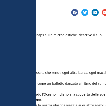
istiche di 
tilizzare dati 
atteristiche del 
le proprie scelte 
 in fondo alle 
le consultare la 
olta nel progetto Madcaps sulle microplastiche, descrive il suo
 da una manta…
 arrivato un gigante rosso, che rende ogni altra barca, ogni macc
le in tutte le direzioni come un balletto danzato al ritmo del rum
ese e mezzo attraversando l’Oceano Indiano alla scoperta delle sue
mpronte lasciate dall’uomo.
 oceani per capire come la nostra plastica viaggia ai quattro angoli 