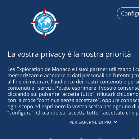
Config
Esplorazi
Les Exploration de Monaco e i suoi partner utilizzano i c
memorizzare e accedere ai dati personali dell'utente (come
al fine di misurare l'audience dei nostri contenuti e perso
contenuti e i servizi. Potete esprimere il vostro consenso
cliccando sul pulsante “accetta tutto”, rifiutarli chiudend
5 Novembre 2022
con la croce “continua senza accettare”, oppure conoscere
NOTA DEL 5
ogni scopo ed esprimere la vostra scelta per ognuno di e
“configura”. Cliccando su “accetta tutto”, accettate che 
accedere alle informazioni memorizzate sul vostro termi
PER SAPERNE DI PIÙ
ottenere dati sul nostro pubblico, sviluppare e migliorare
prodotti, garantire la sicurezza, prevenire le frodi e il deb
tecnicamente i contenuti, abbinare e combinare fonti di da