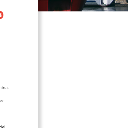
hina,
ore
del