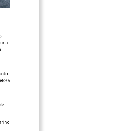
o
 una
a
a
ontro
gelosa
ole
arino