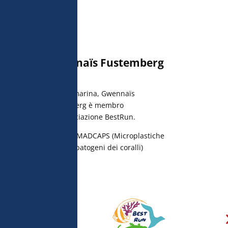
Gwennaïs Fustemberg
Biologa marina, Gwennaïs
Fustemberg è membro
dell’associazione BestRun.
Progetto MADCAPS (Microplastiche
e agenti patogeni dei coralli)