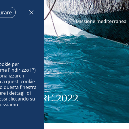
urare
oni di Monaco
Missioni
Missione mediterranea
ookie per 
 l'indirizzo IP) 
nalizzare i 
 a questi cookie 
o questa finestra 
 i dettagli di 
 NOVEMBRE 2022
ssi cliccando su 
possiamo 
nale per 
 i nostri 
ug, distribuire 
ti offline, 