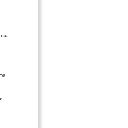
o qua
ima
te