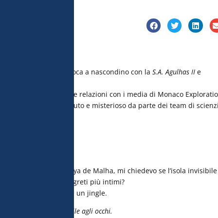
istiche di 
tilizzare dati 
atteristiche del 
le proprie scelte 
 in fondo alle 
le consultare la 
anco di Saya de Malha gioca a nascondino con la
S.A. Agulhas II
e
diano.
éron, responsabile delle relazioni con i media di Monaco Exploratio
di un ambiente sconosciuto e misterioso da parte dei team di scienzi
ibile...
es e salpavamo per Saya de Malha, mi chiedevo se l’isola invisibile 
vrebbe svelato i suoi segreti più intimi?
 tornata in mente come un jingle.
e è essenziale è invisibile agli occhi.