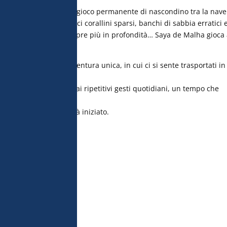
ante questi giorni, a un gioco permanente di nascondino tra la nave
erie infinite e massicci corallini sparsi, banchi di sabbia erratici 
lorare sempre di più, sempre più in profondità… Saya de Malha gioca 
rendere parte a un’avventura unica, in cui ci si sente trasportati in
zioni scientifiche e dai ripetitivi gesti quotidiani, un tempo che
fine della missione è già iniziato.