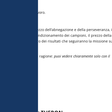
to a palate.
uore, passione e duro lavoro.
o tanto.
pagare un prezzo: il prezzo dell’abnegazione e della perseveranza, i
tti di operazioni e di condizionamento dei campioni, il prezzo della
di laboratorio e il prezzo dei risultati che seguiranno la missione s
, la volpe ha mille volte ragione:
puoi vedere chiaramente solo con il