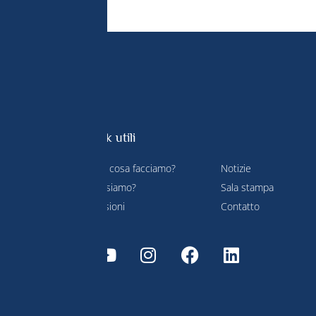
Link utili
Che cosa facciamo?
Notizie
Chi siamo?
Sala stampa
pegno di
Missioni
Contatto
bile e la