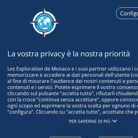
Config
Esplorazi
Les Exploration de Monaco e i suoi partner utilizzano i c
memorizzare e accedere ai dati personali dell'utente (come
al fine di misurare l'audience dei nostri contenuti e perso
contenuti e i servizi. Potete esprimere il vostro consenso
cliccando sul pulsante “accetta tutto”, rifiutarli chiudend
13 Novembre 2022
con la croce “continua senza accettare”, oppure conoscere
NOTA DEL 13
ogni scopo ed esprimere la vostra scelta per ognuno di e
“configura”. Cliccando su “accetta tutto”, accettate che 
accedere alle informazioni memorizzate sul vostro termi
PER SAPERNE DI PIÙ
ottenere dati sul nostro pubblico, sviluppare e migliorare
prodotti, garantire la sicurezza, prevenire le frodi e il deb
tecnicamente i contenuti, abbinare e combinare fonti di da