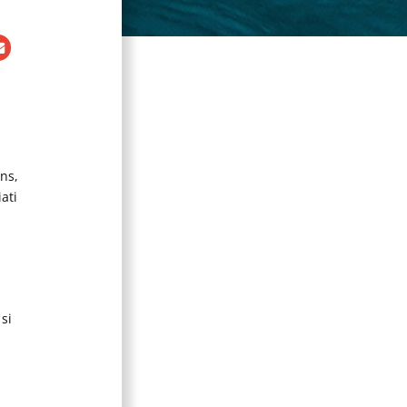
ns,
ati
si