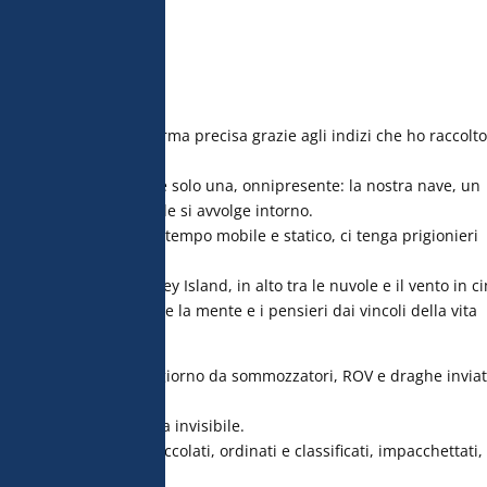
isibile, di darle una forma precisa grazie agli indizi che ho raccolt
omento riesco a vederne solo una, onnipresente: la nostra nave, un
mmensità bluastra che le si avvolge intorno.
briante, allo stesso tempo mobile e statico, ci tenga prigionieri
to trascorso a Monkey Island, in alto tra le nuvole e il vento in c
endere il largo, liberare la mente e i pensieri dai vincoli della vita
s sull’acqua.
ttraversato più volte al giorno da sommozzatori, ROV e draghe invia
almente domando l’isola invisibile.
rdo sono preziosi e coccolati, ordinati e classificati, impacchettati,
a e piena di promesse.