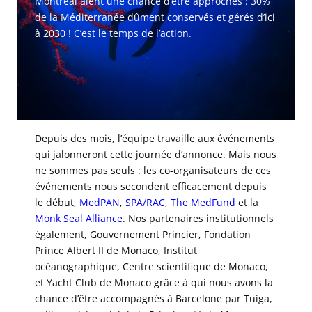
Montréal aient une chance d’être approchés : 30%
de la Méditerranée dûment conservés et gérés d’ici
à 2030 ! C’est le temps de l’action.
Depuis des mois, l’équipe travaille aux événements
qui jalonneront cette journée d’annonce. Mais nous
ne sommes pas seuls : les co-organisateurs de ces
événements nous secondent efficacement depuis
le début,
MedPAN
,
SPA/RAC
,
The MedFund
et la
Monk Seal Alliance
. Nos partenaires institutionnels
également, Gouvernement Princier, Fondation
Prince Albert II de Monaco, Institut
océanographique, Centre scientifique de Monaco,
et Yacht Club de Monaco grâce à qui nous avons la
chance d’être accompagnés à Barcelone par Tuiga,