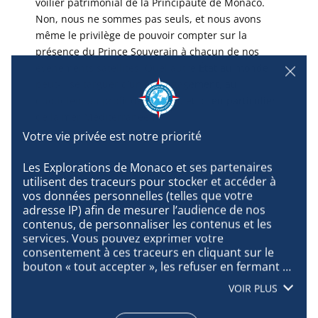
voilier patrimonial de la Principauté de Monaco.
Non, nous ne sommes pas seuls, et nous avons
même le privilège de pouvoir compter sur la
présence du Prince Souverain à chacun de nos
événements satellites. Quel autre État au monde
peut-il se targuer d’un tel engagement, au
quotidien, au profit de l’Océan, et ici en particulier
de la mer Méditerranée ?
Les Explorations de Monaco et ses partenaires 
utilisent des traceurs pour stocker et accéder à 
vos données personnelles (telles que votre 
adresse IP) afin de mesurer l’audience de nos 
contenus, de personnaliser les contenus et les 
services. Vous pouvez exprimer votre 
consentement à ces traceurs en cliquant sur le 
bouton « tout accepter », les refuser en fermant 
cette fenêtre à l’aide de la croix « continuer sans 
VOIR PLUS
accepter », ou vous informer sur le détail de 
chaque finalité et exprimer votre choix pour 