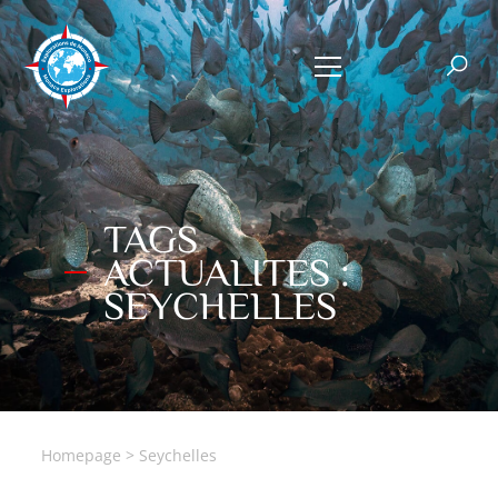
TAGS
ACTUALITES :
SEYCHELLES
Homepage
>
Seychelles