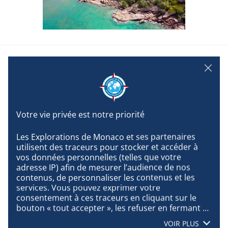
9
DÉCEMBRE
Les Explorations de Monaco et ses partenaires 
utilisent des traceurs pour stocker et accéder à 
Le Futur des déchets plastiques
vos données personnelles (telles que votre 
aux Seychelles
adresse IP) afin de mesurer l’audience de nos 
contenus, de personnaliser les contenus et les 
services. Vous pouvez exprimer votre 
SEYCHELLES
consentement à ces traceurs en cliquant sur le 
bouton « tout accepter », les refuser en fermant 
Depuis 2020, le programme d’innovation ouverte « Le
cette fenêtre à l’aide de la croix « continuer sans 
Futur des déchets plastiques » a pour ambition de mettre
VOIR PLUS