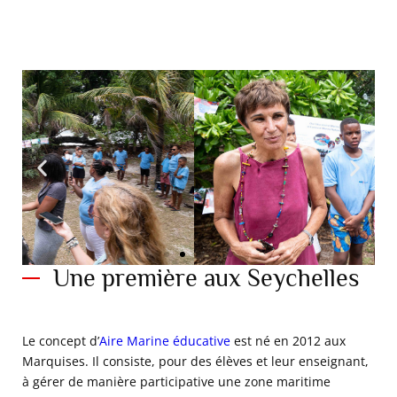
Une première aux Seychelles
Pascale Chabanet, IRD, à l'origine du projet PAREO sur
Le concept d’
Aire Marine éducative
est né en 2012 aux
l'océan Indien, en compagnie des enfants de l'école Baie
Ste-Anne de Pralin. île Curieuse.
Marquises. Il consiste, pour des élèves et leur enseignant,
Seychelles.28_10_2022©Nicolas
Mathys_Zeppelin_MonacoExplorations
à gérer de manière participative une zone maritime