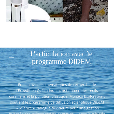
Projet PAREO : ramassage des déchets sur les plages de
Curieuse©Lola Massé_IRD_MonacoExplorations
L'articulation avec le
programme DIDEM
En lien avec les thématiques de recherche de
l’Expédition Océan Indien, notamment les récifs
coralliens et la pollution plastique, Monaco Explorations
soutient le programme de diffusion scientifique DIDEM
» Science – Dialogue décideurs pour une gestion
intégrée des milieux côtiers et marins » pour la période