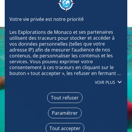
Les Explorations de Monaco et ses partenaires 
utilisent des traceurs pour stocker et accéder à 
vos données personnelles (telles que votre 
adresse IP) afin de mesurer l’audience de nos 
contenus, de personnaliser les contenus et les 
services. Vous pouvez exprimer votre 
consentement à ces traceurs en cliquant sur le 
bouton « tout accepter », les refuser en fermant 
cette fenêtre à l’aide de la croix « continuer sans 
VOIR PLUS
accepter », ou vous informer sur le détail de 
chaque finalité et exprimer votre choix pour 
chacune d’entre elles en cliquant sur « paramétrer 
Tout refuser
». En cliquant sur « tout accepter », vous acceptez 
que nous accédions à des informations stockées 
Paramétrer
sur votre terminal afin d’obtenir des données sur 
notre audience, développer et améliorer nos 
produits, assurer la sécurité, prévenir la fraude et 
Tout accepter