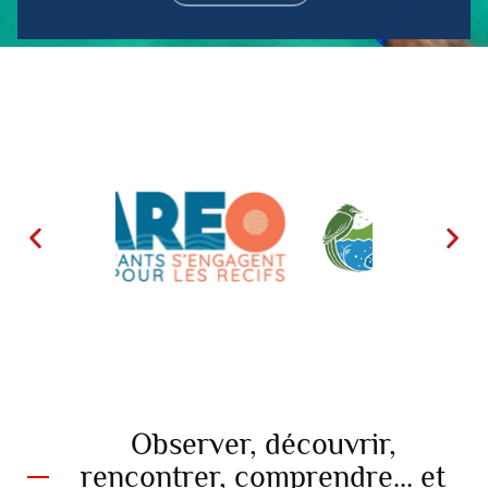
déboguer, diffuser techniquement le contenu, 
mettre en correspondance et combiner des 
sources de données hors ligne, relier différents 
terminaux, recevoir et utiliser des caractéristiques 
d’identification d’appareil envoyées 
automatiquement, utiliser des données de 
géolocalisation précises, analyser activement les 
caractéristiques du terminal pour l’identification. 
Vous pouvez modifier vos choix à tout moment en 
cliquant sur « Gérer mes cookies » en bas des 
pages de ce site. Vous pouvez aussi consulter 
notre politique de confidentialité pour plus 
d’informations.
Observer, découvrir,
rencontrer, comprendre... et