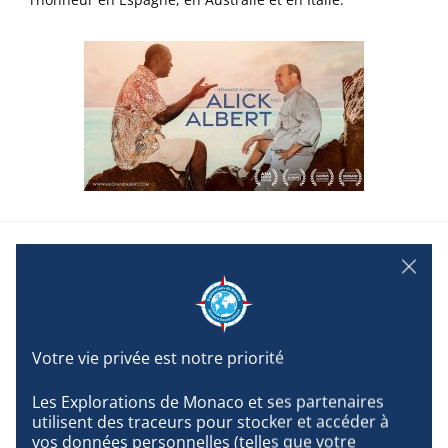
18
OCTOBRE
Les Explorations de Monaco et ses partenaires 
utilisent des traceurs pour stocker et accéder à 
Alick and Albert : le film en
vos données personnelles (telles que votre 