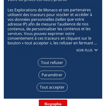
Les Explorations de Monaco et ses partenaires 
utilisent des traceurs pour stocker et accéder à 
vos données personnelles (telles que votre 
adresse IP) afin de mesurer l’audience de nos 
contenus, de personnaliser les contenus et les 
services. Vous pouvez exprimer votre 
consentement à ces traceurs en cliquant sur le 
bouton « tout accepter », les refuser en fermant 
cette fenêtre à l’aide de la croix « continuer sans 
VOIR PLUS
accepter », ou vous informer sur le détail de 
chaque finalité et exprimer votre choix pour 
Les protagonistes
chacune d’entre elles en cliquant sur « paramétrer 
Tout refuser
Robert Calcagno. Atoll d'Aldabra. 24-10-2022©Nicolas
». En cliquant sur « tout accepter », vous acceptez 
Mathys_Zeppelin_MonacoExplorations
que nous accédions à des informations stockées 
Paramétrer
Robert Calcagno
est directeur général de l’
Institut
sur votre terminal afin d’obtenir des données sur 
notre audience, développer et améliorer nos 
océanographique, Fondation Albert Ier, Prince de Monaco
produits, assurer la sécurité, prévenir la fraude et 
et administrateur délégué des Explorations de Monaco.
Tout accepter
déboguer, diffuser techniquement le contenu, 
mettre en correspondance et combiner des 
sources de données hors ligne, relier différents 
terminaux, recevoir et utiliser des caractéristiques 
Biographie