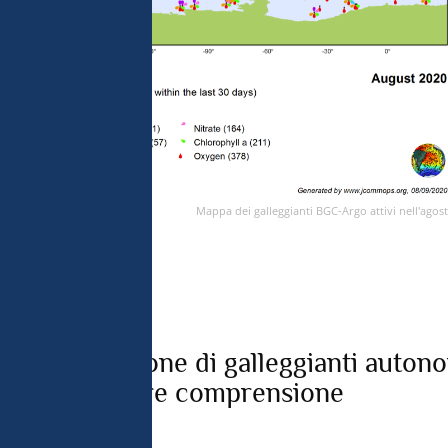
Mappa dei galleggianti BGC-Argo attivi nell'agos
va generazione di galleggianti auton
per una migliore comprensione