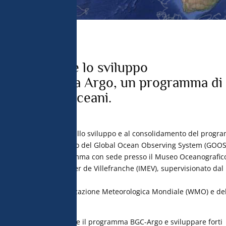
istiche di 
tilizzare dati 
atteristiche del 
le proprie scelte 
 in fondo alle 
le consultare la 
naco sostiene lo sviluppo
 del programma Argo, un programma di
zione degli oceani.
ns de Monaco collabora allo sviluppo e al consolidamento del prog
(BGC-Argo), nell’ambito del Global Ocean Observing System (GOOS
i un ufficio del programma con sede presso il Museo Oceanografic
sso l’Institut de la Mer de Villefranche (IMEV), supervisionato dal
o JCOMMOPS dell’Organizzazione Meteorologica Mondiale (WMO) e de
 (IOC) dell’UNESCO.
arà quello di organizzare il programma BGC-Argo e sviluppare forti