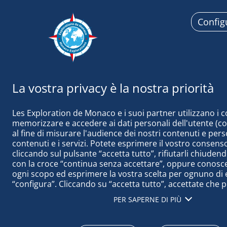
Config
Esplorazi
Les Exploration de Monaco e i suoi partner utilizzano i c
memorizzare e accedere ai dati personali dell'utente (come
al fine di misurare l'audience dei nostri contenuti e perso
contenuti e i servizi. Potete esprimere il vostro consenso
cliccando sul pulsante “accetta tutto”, rifiutarli chiudend
28 settembre 2020
con la croce “continua senza accettare”, oppure conoscere
ogni scopo ed esprimere la vostra scelta per ognuno di e
“configura”. Cliccando su “accetta tutto”, accettate che 
IL PRINCIPA
accedere alle informazioni memorizzate sul vostro termi
ARGO
PER SAPERNE DI PIÙ
ottenere dati sul nostro pubblico, sviluppare e migliorare
prodotti, garantire la sicurezza, prevenire le frodi e il deb
tecnicamente i contenuti, abbinare e combinare fonti di da