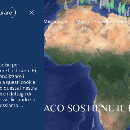
urare
oni di Monaco
Missioni
Missione mediterranea
ookie per 
 l'indirizzo IP) 
nalizzare i 
 a questi cookie 
o questa finestra 
 i dettagli di 
ssi cliccando su 
possiamo 
TO DI MONACO SOSTIENE I
nale per 
 i nostri 
ug, distribuire 
ti offline, 