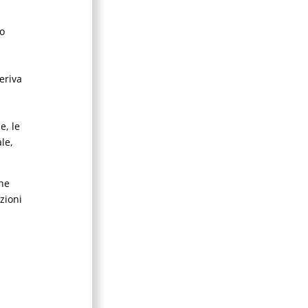
o
eriva
e, le
le,
che
zioni