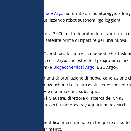
l programma internazionale Argo
ha fornito un monitoraggio a lung
egli oceani del mondo utilizzando robot autonomi (galleggianti
ante i quali sondano fino a 2.000 metri di profondità e vanno alla d
 e trasmettere i dati via satellite prima di ripartire per una nuova
rategica per i prossimi 10 anni basata su tre componenti che, insiem
otta di 4.000 strumenti: core-Argo, che estende il programma inizia
oceano profondo (6.000 m) e
Biogeochemical-Argo
(BGC-Argo).
a rete di 1.000 galleggianti di profilazione di nuova generazione 
comprendere i processi biogeochimici e la loro evoluzione: concentra
geno e nitrati disciolti, pH e illuminazione subacquea.
uto in Francia da Hervé Claustre, direttore di ricerca del CNRS
hnson, scienziato senior presso il Monterey Bay Aquarium Research
zione della comunità scientifica internazionale in tempo reale sotto
iversi laboratori di riferimento.