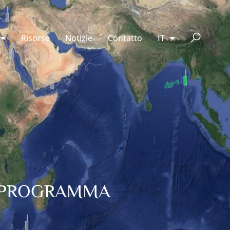
Risorse
Notizie
Contatto
IT
L PROGRAMMA