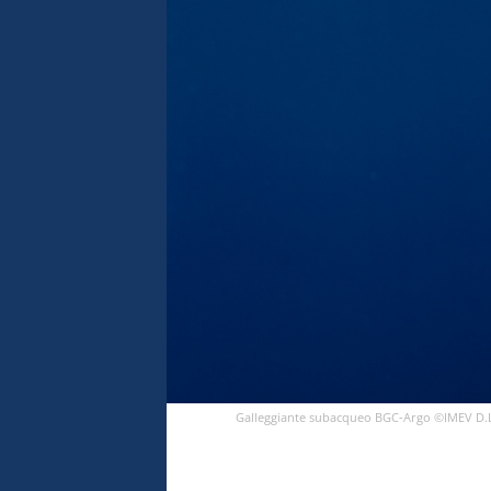
Galleggiante subacqueo BGC-Argo ©IMEV D.