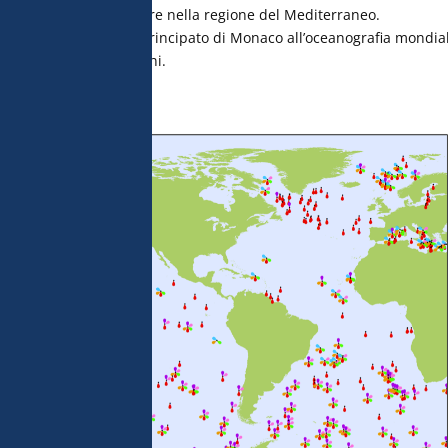
 oceanica, in particolare nella regione del Mediterraneo.
ante contributo del Principato di Monaco all’oceanografia mondia
 sostenibile degli oceani.