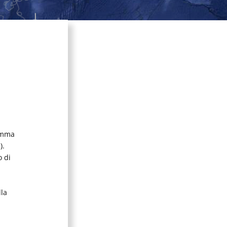
ramma
).
o di
lla