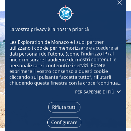
Les Exploration de Monaco e i suoi partner 
utilizzano i cookie per memorizzare e accedere ai 
dati personali dell'utente (come l'indirizzo IP) al 
fine di misurare l'audience dei nostri contenuti e 
personalizzare i contenuti e i servizi. Potete 
esprimere il vostro consenso a questi cookie 
cliccando sul pulsante “accetta tutto”, rifiutarli 
chiudendo questa finestra con la croce “continua 
senza accettare”, oppure conoscere i dettagli di 
PER SAPERNE DI PIÙ
ogni scopo ed esprimere la vostra scelta per 
ognuno di essi cliccando su “configura”. Cliccando 
su “accetta tutto”, accettate che possiamo 
Rifiuta tutti
accedere alle informazioni memorizzate sul vostro 
terminale per ottenere dati sul nostro pubblico, 
Configurare
sviluppare e migliorare i nostri prodotti, garantire 
la sicurezza, prevenire le frodi e il debug, 