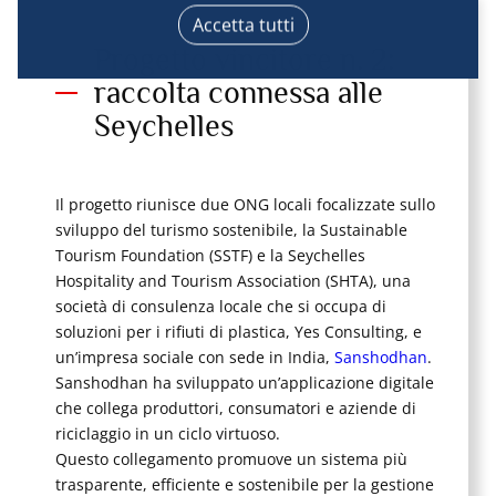
distribuire tecnicamente i contenuti, abbinare e 
Accetta tutti
combinare fonti di dati offline, collegare diversi 
Progetto vincitore n. 2:
terminali, ricevere e utilizzare le caratteristiche di 
identificazione del dispositivo inviate 
raccolta connessa alle
automaticamente, utilizzare dati precisi di 
Seychelles
geolocalizzazione, analizzare attivamente le 
caratteristiche del terminale a fini di 
identificazione. È possibile modificare le proprie 
scelte in qualsiasi momento cliccando su “Gestisci 
Il progetto riunisce due ONG locali focalizzate sullo
i miei cookie” in fondo alle pagine di questo sito. 
sviluppo del turismo sostenibile, la Sustainable
Per ulteriori informazioni è possibile consultare la 
Tourism Foundation (SSTF) e la Seychelles
nostra informativa sulla privacy.
Hospitality and Tourism Association (SHTA), una
società di consulenza locale che si occupa di
soluzioni per i rifiuti di plastica, Yes Consulting, e
un’impresa sociale con sede in India,
Sanshodhan
.
Sanshodhan ha sviluppato un’applicazione digitale
che collega produttori, consumatori e aziende di
riciclaggio in un ciclo virtuoso.
Questo collegamento promuove un sistema più
trasparente, efficiente e sostenibile per la gestione