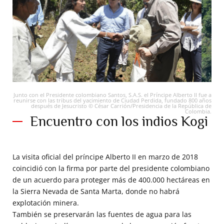
Junto con el Presidente colombiano Santos, S.A.S. el Príncipe Alberto II fue a
reunirse con las tribus del yacimiento de Ciudad Perdida, fundado 800 años
después de Jesucristo © César Carrión/Presidencia de la República de
Colombia.
Encuentro con los indios Kogi
La visita oficial del príncipe Alberto II en marzo de 2018
coincidió con la firma por parte del presidente colombiano
de un acuerdo para proteger más de 400.000 hectáreas en
la Sierra Nevada de Santa Marta, donde no habrá
explotación minera.
También se preservarán las fuentes de agua para las