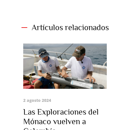
Artículos relacionados
2 agosto 2024
2 agosto 2
Las Exploraciones del
Recogi
Mónaco vuelven a
costa 