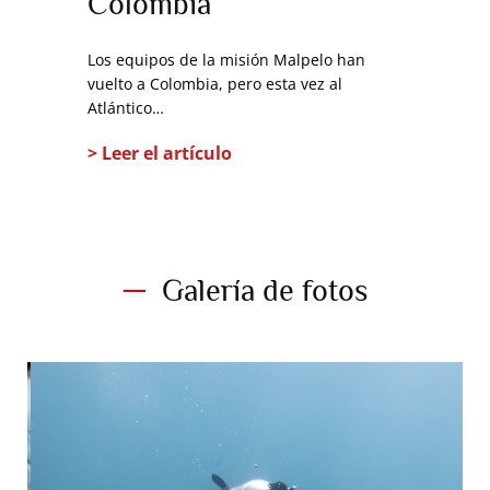
Colombia
Colom
Los equipos de la misión Malpelo han
La presenci
vuelto a Colombia, pero esta vez al
Exploracion
Atlántico…
Colombia e
Leer el artículo
Leer el a
Galería de fotos