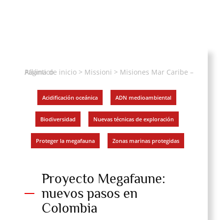
Página de inicio
Misiones Mar Caribe – Atlántico
>
Missioni
>
Acidificación oceánica
,
ADN medioambiental
,
Biodiversidad
,
Nuevas técnicas de exploración
,
Proteger la megafauna
,
Zonas marinas protegidas
Proyecto Megafaune:
nuevos pasos en
Colombia