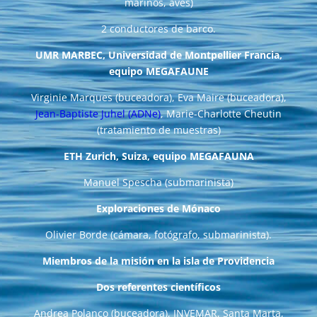
marinos, aves)
2 conductores de barco.
UMR MARBEC, Universidad de Montpellier Francia,
equipo MEGAFAUNE
Virginie Marques (buceadora), Eva Maire (buceadora),
Jean-Baptiste Juhel (ADNe)
, Marie-Charlotte Cheutin
(tratamiento de muestras)
ETH Zurich, Suiza, equipo MEGAFAUNA
Manuel Spescha (submarinista)
Exploraciones de Mónaco
Olivier Borde (cámara, fotógrafo, submarinista).
Miembros de la misión en la isla de Providencia
Dos referentes científicos
Andrea Polanco (buceadora), INVEMAR, Santa Marta,