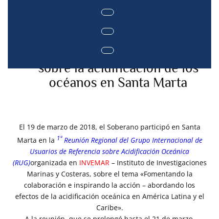
19 de marzo de 2018: reunión
sobre la acidificación de los
océanos en Santa Marta
El 19 de marzo de 2018, el Soberano participó en Santa
1ª
Marta en la
Reunión Regional del Grupo Internacional de
Usuarios de Referencia sobre Acidificación Oceánica
(RUG)
organizada en
INVEMAR
– Instituto de Investigaciones
Marinas y Costeras, sobre el tema «Fomentando la
colaboración e inspirando la acción – abordando los
efectos de la acidificación oceánica en América Latina y el
Caribe».
A la reunión, que se prolongó hasta el 21 de marzo,