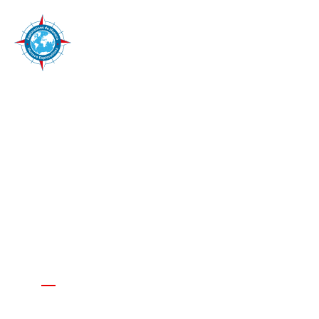
Del 25 de junio al 8 de julio de 2018.
Del 13 al 28 de octubre de 2018
MISIONES MAR
CARIBE –
ATLÁNTICO