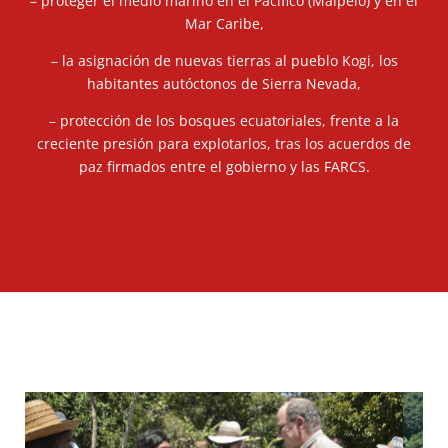
– proteger el medio marino en el Pacífico (Malpelo) y en el
Mar Caribe,
– la asignación de nuevas tierras al pueblo Kogi, los
habitantes autóctonos de Sierra Nevada,
– protección de los bosques ecuatoriales, frente a la
creciente presión para explotarlos, tras los acuerdos de
paz firmados entre el gobierno y las FARCS.