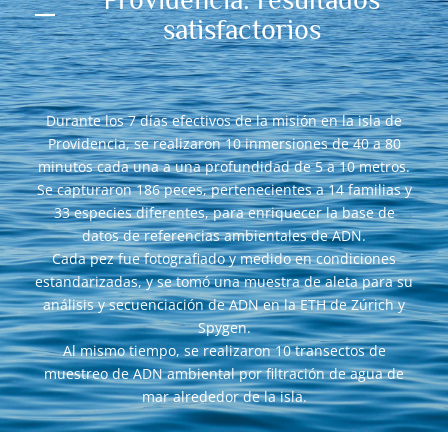
satisfactorios
Durante los 7 días efectivos de la misión en la isla de
Providencia, se realizaron 10 inmersiones de 40 a 80
minutos cada una a una profundidad de 5 a 10 metros.
Se capturaron 186 peces, pertenecientes a 14 familias y
33 especies diferentes, para enriquecer la base de
datos de referencias ambientales de ADN.
Cada pez fue fotografiado y medido en condiciones
estandarizadas, y se tomó una muestra de aleta para su
análisis y secuenciación de ADN en la ETH de Zúrich y
Spygen.
Al mismo tiempo, se realizaron 10 transectos de
muestreo de ADN ambiental por filtración de agua de
mar alrededor de la isla.