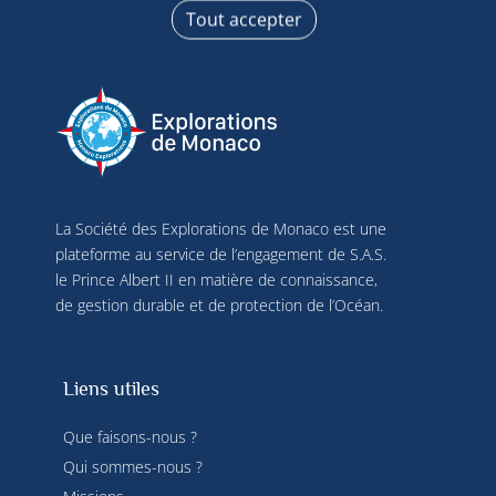
produits, assurer la sécurité, prévenir la fraude et 
Tout accepter
déboguer, diffuser techniquement le contenu, 
mettre en correspondance et combiner des 
sources de données hors ligne, relier différents 
terminaux, recevoir et utiliser des caractéristiques 
d’identification d’appareil envoyées 
automatiquement, utiliser des données de 
géolocalisation précises, analyser activement les 
caractéristiques du terminal pour l’identification. 
Vous pouvez modifier vos choix à tout moment en 
La Société des Explorations de Monaco est une
cliquant sur « Gérer mes cookies » en bas des 
pages de ce site. Vous pouvez aussi consulter 
plateforme au service de l’engagement de S.A.S.
notre politique de confidentialité pour plus 
le Prince Albert II en matière de connaissance,
d’informations.
de gestion durable et de protection de l’Océan.
Liens utiles
Que faisons-nous ?
Qui sommes-nous ?