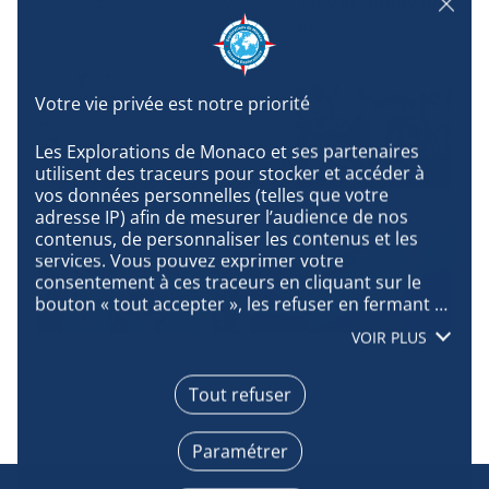
visited Badu, the feelings of extreme gratitude for
this visit were present in the crowd.
Les Explorations de Monaco et ses partenaires 
utilisent des traceurs pour stocker et accéder à 
vos données personnelles (telles que votre 
adresse IP) afin de mesurer l’audience de nos 
contenus, de personnaliser les contenus et les 
services. Vous pouvez exprimer votre 
consentement à ces traceurs en cliquant sur le 
bouton « tout accepter », les refuser en fermant 
cette fenêtre à l’aide de la croix « continuer sans 
VOIR PLUS
accepter », ou vous informer sur le détail de 
chaque finalité et exprimer votre choix pour 
chacune d’entre elles en cliquant sur « paramétrer 
Tout refuser
». En cliquant sur « tout accepter », vous acceptez 
que nous accédions à des informations stockées 
Paramétrer
sur votre terminal afin d’obtenir des données sur 
notre audience, développer et améliorer nos 