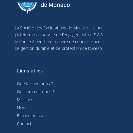
sources de données hors ligne, relier différents 
terminaux, recevoir et utiliser des caractéristiques 
d’identification d’appareil envoyées 
automatiquement, utiliser des données de 
géolocalisation précises, analyser activement les 
La Société des Explorations de Monaco est une
caractéristiques du terminal pour l’identification. 
plateforme au service de l’engagement de S.A.S.
Vous pouvez modifier vos choix à tout moment en 
le Prince Albert II en matière de connaissance,
cliquant sur « Gérer mes cookies » en bas des 
de gestion durable et de protection de l’Océan.
pages de ce site. Vous pouvez aussi consulter 
notre politique de confidentialité pour plus 
d’informations.
Liens utiles
Que faisons-nous ?
Qui sommes-nous ?
Missions
News
Espace presse
Contact