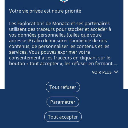
👉
Appel projet scientifique
👉
Présentation Malizia Explorer
Les Explorations de Monaco et ses partenaires 
👉
Présentation SeaExplorer Alseamar
utilisent des traceurs pour stocker et accéder à 
vos données personnelles (telles que votre 
👉
Présentation Tēnaka Station
adresse IP) afin de mesurer l’audience de nos 
📅
Date limite de soumission : 12 mai 2026
contenus, de personnaliser les contenus et les 
services. Vous pouvez exprimer votre 
Les projets retenus seront intégrés au programme
consentement à ces traceurs en cliquant sur le 
scientifique de la mission et bénéficieront du cadre
bouton « tout accepter », les refuser en fermant 
cette fenêtre à l’aide de la croix « continuer sans 
opérationnel et logistique mis en œuvre par les
VOIR PLUS
accepter », ou vous informer sur le détail de 
Explorations de Monaco.
chaque finalité et exprimer votre choix pour 
chacune d’entre elles en cliquant sur « paramétrer 
Tout refuser
». En cliquant sur « tout accepter », vous acceptez 
que nous accédions à des informations stockées 
Paramétrer
sur votre terminal afin d’obtenir des données sur 
notre audience, développer et améliorer nos 
produits, assurer la sécurité, prévenir la fraude et 
Tout accepter
déboguer, diffuser techniquement le contenu, 
mettre en correspondance et combiner des 