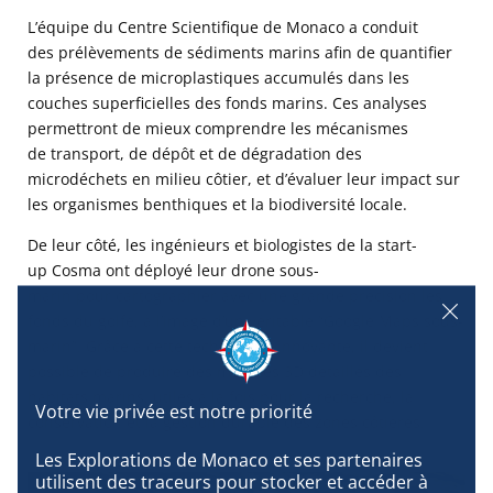
L’équipe du Centre Scientifique de Monaco a conduit
des prélèvements de sédiments marins afin de quantifier
la présence de microplastiques accumulés dans les
couches superficielles des fonds marins. Ces analyses
permettront de mieux comprendre les mécanismes
de transport, de dépôt et de dégradation des
microdéchets en milieu côtier, et d’évaluer leur impact sur
les organismes benthiques et la biodiversité locale.
De leur côté, les ingénieurs et biologistes de la start-
up Cosma ont déployé leur drone sous-
marin pour cartographier avec une grande précision les
fonds du golfe, à l’image d’un véritable “Google Maps sous-
marin”. Grâce à cette technologie innovante, il devient
possible de produire des modèles 3D détaillés des
habitats marins, utiles à la fois pour la recherche, la
conservation et la gestion durable des zones côtières.
Les Explorations de Monaco et ses partenaires 
utilisent des traceurs pour stocker et accéder à 