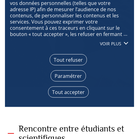
vos données personnelles (telles que votre 
adresse IP) afin de mesurer l’audience de nos 
contenus, de personnaliser les contenus et les 
services. Vous pouvez exprimer votre 
consentement à ces traceurs en cliquant sur le 
bouton « tout accepter », les refuser en fermant 
cette fenêtre à l’aide de la croix « continuer sans 
VOIR PLUS
accepter », ou vous informer sur le détail de 
chaque finalité et exprimer votre choix pour 
chacune d’entre elles en cliquant sur « paramétrer 
Tout refuser
». En cliquant sur « tout accepter », vous acceptez 
que nous accédions à des informations stockées 
Paramétrer
sur votre terminal afin d’obtenir des données sur 
notre audience, développer et améliorer nos 
produits, assurer la sécurité, prévenir la fraude et 
Maéva Bardy
Tout accepter
déboguer, diffuser techniquement le contenu, 
mettre en correspondance et combiner des 
sources de données hors ligne, relier différents 
terminaux, recevoir et utiliser des caractéristiques 
d’identification d’appareil envoyées 
automatiquement, utiliser des données de 
Rencontre entre étudiants et
géolocalisation précises, analyser activement les 
scientifiques