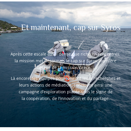
Et maintenant, cap sur Syros
Après cette escale aussi dense que riche en rencontres,
la mission met désormais le cap sur Syros, dernière
étape de la mission Grèce.
Là encore, les équipes poursuivront leurs recherches et
leurs actions de médiation, concluant ainsi une
campagne d’exploration placée sous le signe de
la coopération, de l’innovation et du partage.