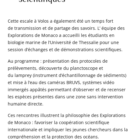
caractéristiques du terminal pour l’identification. 
Vous pouvez modifier vos choix à tout moment en 
cliquant sur « Gérer mes cookies » en bas des 
pages de ce site. Vous pouvez aussi consulter 
Cette escale à Volos a également été un temps fort
notre politique de confidentialité pour plus 
de transmission et de partage des savoirs. L’ équipe des
d’informations.
Explorations de Monaco a accueilli les étudiants en
biologie marine de l’Université de Thessalie pour une
session d’échanges et de démonstrations scientifiques.
Au programme : présentation des protocoles de
prélèvements, découverte du planctoscope et
du lamprey (instrument d’échantillonnage de sédiments)
et mise à l’eau des caméras BRUVS, systèmes vidéo
immergés appâtés permettant d’observer et de recenser
les espèces présentes dans une zone sans intervention
humaine directe.
Ces rencontres illustrent la philosophie des Explorations
de Monaco : favoriser la coopération scientifique
internationale et impliquer les jeunes chercheurs dans la
compréhension et la protection des océans.