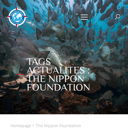
TAGS
ACTUALITES :
THE NIPPON
FOUNDATION
Homepage
>
The Nippon Foundation