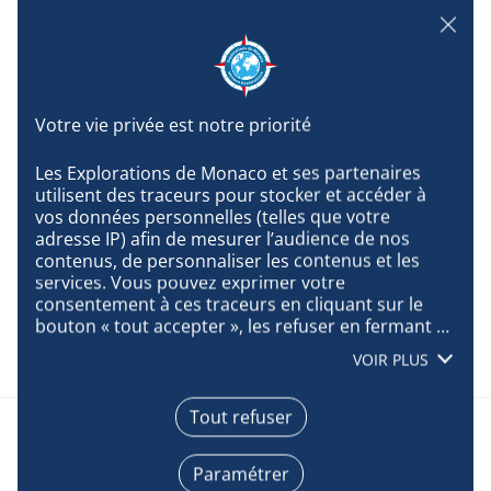
échelle la découverte et le recensement de la vie dans les
océans, a été lancé à Londres le 27 avril 2023. Dans la
continuité du soutien que la Principauté de Monaco avait
apporté au projet « Census of Marine Life 2010 », la
Société des Explorations de Monaco s’engage au nom de
ses parties prenantes comme partenaire fondateur du
projet Ocean Census.
Les Explorations de Monaco et ses partenaires 
utilisent des traceurs pour stocker et accéder à 
vos données personnelles (telles que votre 
adresse IP) afin de mesurer l’audience de nos 
contenus, de personnaliser les contenus et les 
services. Vous pouvez exprimer votre 
consentement à ces traceurs en cliquant sur le 
bouton « tout accepter », les refuser en fermant 
cette fenêtre à l’aide de la croix « continuer sans 
VOIR PLUS
accepter », ou vous informer sur le détail de 
chaque finalité et exprimer votre choix pour 
chacune d’entre elles en cliquant sur « paramétrer 
Tout refuser
». En cliquant sur « tout accepter », vous acceptez 
que nous accédions à des informations stockées 
Paramétrer
sur votre terminal afin d’obtenir des données sur 