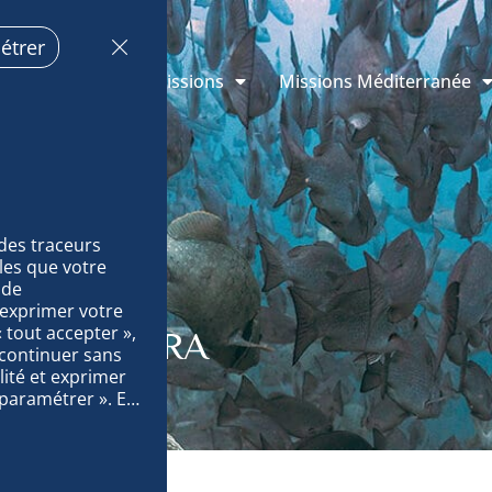
étrer
s de Monaco
Missions
Missions Méditerranée
des traceurs 
es que votre 
de 
exprimer votre 
tout accepter », 
ITES : TARA
 continuer sans 
ité et exprimer 
paramétrer ». En 
ccédions à des 
des données sur 
surer la 
quement le 