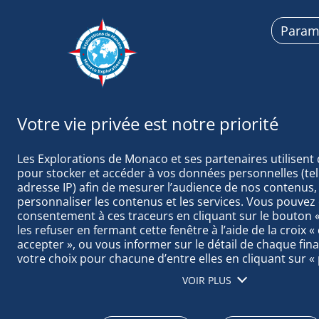
Param
Exploration
Les Explorations de Monaco et ses partenaires utilisent 
pour stocker et accéder à vos données personnelles (tell
adresse IP) afin de mesurer l’audience de nos contenus, 
personnaliser les contenus et les services. Vous pouvez 
consentement à ces traceurs en cliquant sur le bouton « 
TAGS ACTUAL
les refuser en fermant cette fenêtre à l’aide de la croix «
accepter », ou vous informer sur le détail de chaque final
votre choix pour chacune d’entre elles en cliquant sur « 
cliquant sur « tout accepter », vous acceptez que nous a
VOIR PLUS
informations stockées sur votre terminal afin d’obtenir 
notre audience, développer et améliorer nos produits, as
sécurité, prévenir la fraude et déboguer, diffuser techni