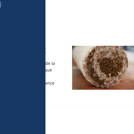
urces de 
t utiliser des 
utomatiquement, 
r activement les 
pouvez modifier 
kies » en bas 
politique de 
oire du climat
échantillons de coraux de la
 par le Centre Scientifique
 par la Société des
é présentés à la conférence
0