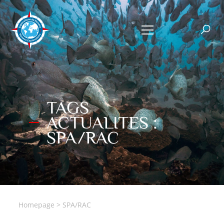
TAGS
ACTUALITES :
SPA/RAC
Homepage
>
SPA/RAC