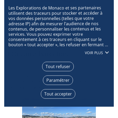
MARS
Les Explorations de Monaco et ses partenaires 
utilisent des traceurs pour stocker et accéder à 
vos données personnelles (telles que votre 
Les Explorations de Monaco
adresse IP) afin de mesurer l’audience de nos 
contenus, de personnaliser les contenus et les 
annonceront leur prochaine
services. Vous pouvez exprimer votre 
mission en Méditerranée à la
consentement à ces traceurs en cliquant sur le 
bouton « tout accepter », les refuser en fermant 
Conférence de la Décennie de
cette fenêtre à l’aide de la croix « continuer sans 
l’Océan à Barcelone
VOIR PLUS
accepter », ou vous informer sur le détail de 
chaque finalité et exprimer votre choix pour 
chacune d’entre elles en cliquant sur « paramétrer 
BARCELONE
Tout refuser
». En cliquant sur « tout accepter », vous acceptez 
que nous accédions à des informations stockées 
Les Explorations de Monaco annonceront leur prochaine
Paramétrer
sur votre terminal afin d’obtenir des données sur 
mission en Méditerranée à la Conférence de la Décennie
notre audience, développer et améliorer nos 
de l’Océan à Barcelone.
produits, assurer la sécurité, prévenir la fraude et 
Tout accepter
déboguer, diffuser techniquement le contenu, 
mettre en correspondance et combiner des 
sources de données hors ligne, relier différents 
terminaux, recevoir et utiliser des caractéristiques 