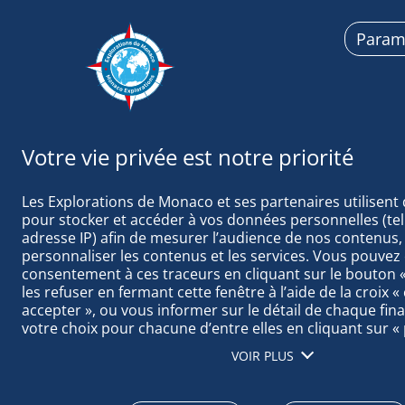
Param
Exploration
Les Explorations de Monaco et ses partenaires utilisent 
pour stocker et accéder à vos données personnelles (tell
adresse IP) afin de mesurer l’audience de nos contenus, 
personnaliser les contenus et les services. Vous pouvez 
consentement à ces traceurs en cliquant sur le bouton « 
TAGS ACTUAL
les refuser en fermant cette fenêtre à l’aide de la croix «
accepter », ou vous informer sur le détail de chaque final
votre choix pour chacune d’entre elles en cliquant sur « 
cliquant sur « tout accepter », vous acceptez que nous a
VOIR PLUS
informations stockées sur votre terminal afin d’obtenir 
notre audience, développer et améliorer nos produits, as
sécurité, prévenir la fraude et déboguer, diffuser techni