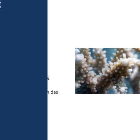
urces de 
t utiliser des 
utomatiquement, 
r activement les 
pouvez modifier 
kies » en bas 
politique de 
du 11 au 23 octobre 2019
rche : l’étude de la
 coraux à l’acidification des
 clés du vieillissement