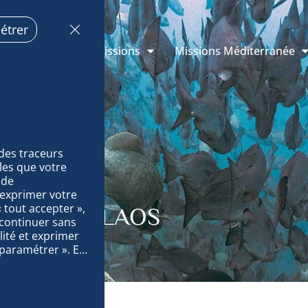
étrer
s de Monaco
Missions
Missions Méditerranée
des traceurs 
es que votre 
de 
exprimer votre 
tout accepter », 
ITES : PALAOS
 continuer sans 
ité et exprimer 
paramétrer ». En 
ccédions à des 
des données sur 
surer la 
quement le 