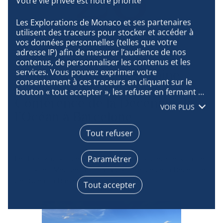
Les Explorations de Monaco et ses partenaires 
MARS
utilisent des traceurs pour stocker et accéder à 
vos données personnelles (telles que votre 
adresse IP) afin de mesurer l’audience de nos 
Les Explorations de Monaco
contenus, de personnaliser les contenus et les 
services. Vous pouvez exprimer votre 
annonceront leur prochaine
consentement à ces traceurs en cliquant sur le 
mission en Méditerranée à la
bouton « tout accepter », les refuser en fermant 
Conférence de la Décennie de
cette fenêtre à l’aide de la croix « continuer sans 
VOIR PLUS
accepter », ou vous informer sur le détail de 
l’Océan à Barcelone
chaque finalité et exprimer votre choix pour 
chacune d’entre elles en cliquant sur « paramétrer 
Tout refuser
BARCELONE
». En cliquant sur « tout accepter », vous acceptez 
que nous accédions à des informations stockées 
Paramétrer
Les Explorations de Monaco annonceront leur prochaine
sur votre terminal afin d’obtenir des données sur 
mission en Méditerranée à la Conférence de la Décennie
notre audience, développer et améliorer nos 
de l’Océan à Barcelone.
produits, assurer la sécurité, prévenir la fraude et 
Tout accepter
déboguer, diffuser techniquement le contenu, 
mettre en correspondance et combiner des 
sources de données hors ligne, relier différents 
terminaux, recevoir et utiliser des caractéristiques 