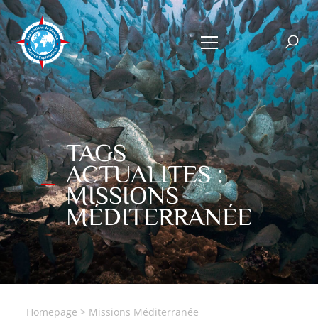
TAGS
ACTUALITES :
MISSIONS
MÉDITERRANÉE
Homepage
>
Missions Méditerranée