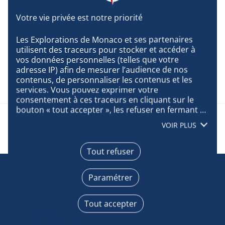
Les Explorations de Monaco et ses partenaires 
utilisent des traceurs pour stocker et accéder à 
vos données personnelles (telles que votre 
adresse IP) afin de mesurer l’audience de nos 
contenus, de personnaliser les contenus et les 
services. Vous pouvez exprimer votre 
consentement à ces traceurs en cliquant sur le 
bouton « tout accepter », les refuser en fermant 
cette fenêtre à l’aide de la croix « continuer sans 
VOIR PLUS
accepter », ou vous informer sur le détail de 
chaque finalité et exprimer votre choix pour 
chacune d’entre elles en cliquant sur « paramétrer 
Tout refuser
». En cliquant sur « tout accepter », vous acceptez 
que nous accédions à des informations stockées 
Paramétrer
sur votre terminal afin d’obtenir des données sur 
notre audience, développer et améliorer nos 
produits, assurer la sécurité, prévenir la fraude et 
Tout accepter
déboguer, diffuser techniquement le contenu, 
mettre en correspondance et combiner des 