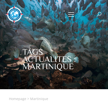
TAGS
ACTUALITES :
MARTINIQUE
Homepage
>
Martinique