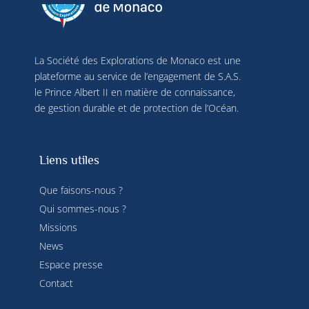
sources de données hors ligne, relier différents 
terminaux, recevoir et utiliser des caractéristiques 
d’identification d’appareil envoyées 
automatiquement, utiliser des données de 
La Société des Explorations de Monaco est une
géolocalisation précises, analyser activement les 
caractéristiques du terminal pour l’identification. 
plateforme au service de l’engagement de S.A.S.
Vous pouvez modifier vos choix à tout moment en 
le Prince Albert II en matière de connaissance,
cliquant sur « Gérer mes cookies » en bas des 
de gestion durable et de protection de l’Océan.
pages de ce site. Vous pouvez aussi consulter 
notre politique de confidentialité pour plus 
d’informations.
Liens utiles
Que faisons-nous ?
Qui sommes-nous ?
Missions
News
Espace presse
Contact