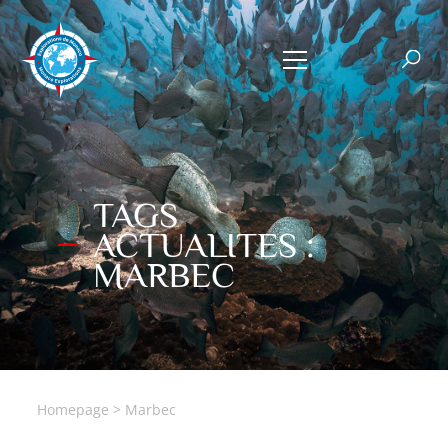
TAGS
ACTUALITES :
MARBEC
Homepage
>
Marbec