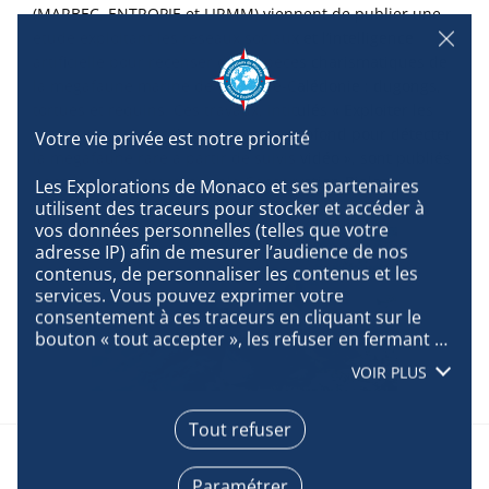
(MARBEC, ENTROPIE et LIRMM) viennent de publier une
étude exploitant les réseaux sociaux et l’intelligence
artificielle pour recenser des espèces charismatiques de
la mégafaune marine de Nouvelle-Calédonie : dugongs,
tortues et requins. Ces travaux, intitulés « Exploiter les
réseaux sociaux et l’apprentissage profond pour détecter
la mégafaune rare à partir de suivis vidéo », sont publiés
dans la revue internationale Conservation Biology.
Les Explorations de Monaco et ses partenaires 
utilisent des traceurs pour stocker et accéder à 
vos données personnelles (telles que votre 
adresse IP) afin de mesurer l’audience de nos 
contenus, de personnaliser les contenus et les 
services. Vous pouvez exprimer votre 
consentement à ces traceurs en cliquant sur le 
bouton « tout accepter », les refuser en fermant 
cette fenêtre à l’aide de la croix « continuer sans 
VOIR PLUS
accepter », ou vous informer sur le détail de 
chaque finalité et exprimer votre choix pour 
chacune d’entre elles en cliquant sur « paramétrer 
Tout refuser
». En cliquant sur « tout accepter », vous acceptez 
que nous accédions à des informations stockées 
Paramétrer