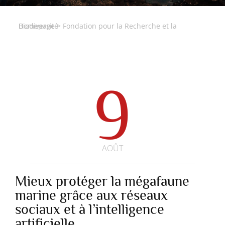
Homepage
Fondation pour la Recherche et la Biodiversité
>
9
AOÛT
Mieux protéger la mégafaune
marine grâce aux réseaux
sociaux et à l’intelligence
artificielle