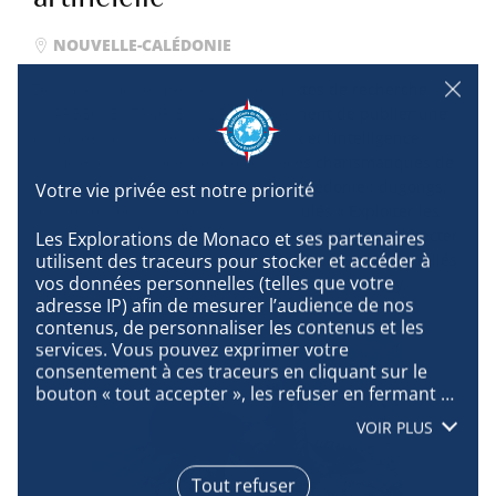
NOUVELLE-CALÉDONIE
Des scientifiques de trois unités mixtes de recherche
(MARBEC, ENTROPIE et LIRMM) viennent de publier une
étude exploitant les réseaux sociaux et l’intelligence
artificielle pour recenser des espèces charismatiques de
la mégafaune marine de Nouvelle-Calédonie : dugongs,
tortues et requins. Ces travaux, intitulés « Exploiter les
réseaux sociaux et l’apprentissage profond pour détecter
Les Explorations de Monaco et ses partenaires 
utilisent des traceurs pour stocker et accéder à 
la mégafaune rare à partir de suivis vidéo », sont publiés
vos données personnelles (telles que votre 
dans la revue internationale Conservation Biology.
adresse IP) afin de mesurer l’audience de nos 
contenus, de personnaliser les contenus et les 
services. Vous pouvez exprimer votre 
consentement à ces traceurs en cliquant sur le 
bouton « tout accepter », les refuser en fermant 
cette fenêtre à l’aide de la croix « continuer sans 
VOIR PLUS
accepter », ou vous informer sur le détail de 
chaque finalité et exprimer votre choix pour 
chacune d’entre elles en cliquant sur « paramétrer 
Tout refuser