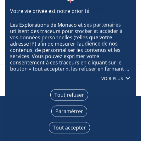
Les Explorations de Monaco et ses partenaires 
utilisent des traceurs pour stocker et accéder à 
vos données personnelles (telles que votre 
adresse IP) afin de mesurer l’audience de nos 
contenus, de personnaliser les contenus et les 
services. Vous pouvez exprimer votre 
consentement à ces traceurs en cliquant sur le 
bouton « tout accepter », les refuser en fermant 
cette fenêtre à l’aide de la croix « continuer sans 
VOIR PLUS
accepter », ou vous informer sur le détail de 
chaque finalité et exprimer votre choix pour 
chacune d’entre elles en cliquant sur « paramétrer 
Tout refuser
». En cliquant sur « tout accepter », vous acceptez 
que nous accédions à des informations stockées 
Paramétrer
sur votre terminal afin d’obtenir des données sur 
notre audience, développer et améliorer nos 
produits, assurer la sécurité, prévenir la fraude et 
Tout accepter
déboguer, diffuser techniquement le contenu, 
mettre en correspondance et combiner des 