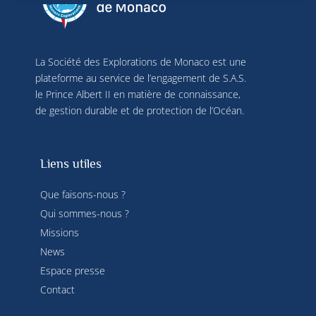
sources de données hors ligne, relier différents 
terminaux, recevoir et utiliser des caractéristiques 
d’identification d’appareil envoyées 
automatiquement, utiliser des données de 
La Société des Explorations de Monaco est une
géolocalisation précises, analyser activement les 
caractéristiques du terminal pour l’identification. 
plateforme au service de l’engagement de S.A.S.
Vous pouvez modifier vos choix à tout moment en 
le Prince Albert II en matière de connaissance,
cliquant sur « Gérer mes cookies » en bas des 
de gestion durable et de protection de l’Océan.
pages de ce site. Vous pouvez aussi consulter 
notre politique de confidentialité pour plus 
d’informations.
Liens utiles
Que faisons-nous ?
Qui sommes-nous ?
Missions
News
Espace presse
Contact