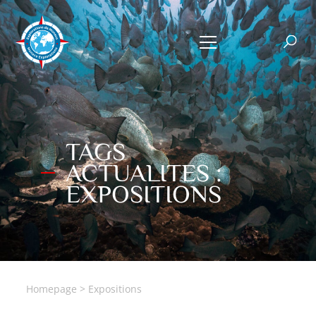
TAGS
ACTUALITES :
EXPOSITIONS
Homepage
>
Expositions