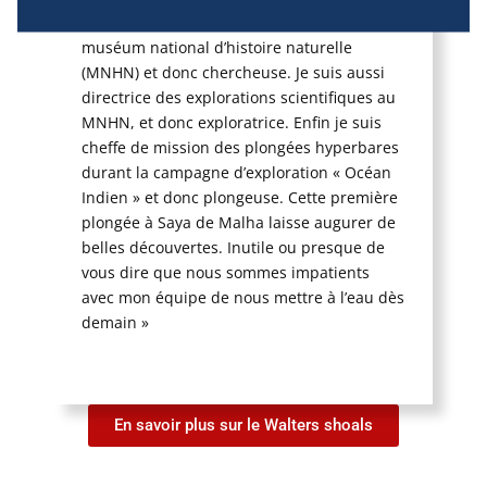
mettre en correspondance et combiner des 
– Définitivement. Je suis professeure au
sources de données hors ligne, relier différents 
muséum national d’histoire naturelle
terminaux, recevoir et utiliser des caractéristiques 
(MNHN) et donc chercheuse. Je suis aussi
d’identification d’appareil envoyées 
directrice des explorations scientifiques au
automatiquement, utiliser des données de 
géolocalisation précises, analyser activement les 
MNHN, et donc exploratrice. Enfin je suis
caractéristiques du terminal pour l’identification. 
cheffe de mission des plongées hyperbares
Vous pouvez modifier vos choix à tout moment en 
durant la campagne d’exploration « Océan
cliquant sur « Gérer mes cookies » en bas des 
Indien » et donc plongeuse. Cette première
pages de ce site. Vous pouvez aussi consulter 
plongée à Saya de Malha laisse augurer de
notre politique de confidentialité pour plus 
belles découvertes. Inutile ou presque de
d’informations.
vous dire que nous sommes impatients
avec mon équipe de nous mettre à l’eau dès
demain »
En savoir plus sur le Walters shoals