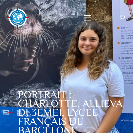
PORTRAIT :
CHARLOTTE, ALLIEVA
DI 3ÈME1, LYCÉE
FRANÇAIS DE
BARCELONE