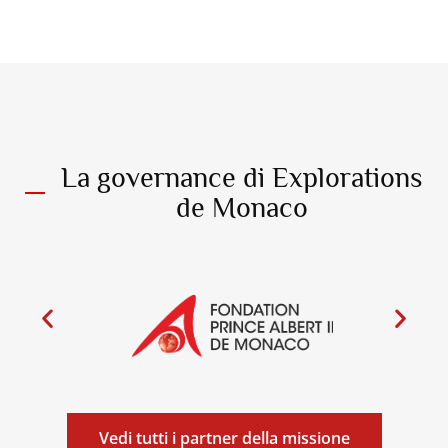
Scambio bilaterale tra le delegazioni monegasca e
seicellese.
Mahé.
Seychelles.
26_10_2022@Nicolas Mathys_Zeppelin_Monaco
Explorations
La governance di Explorations
de Monaco
Vedi tutti i partner della missione