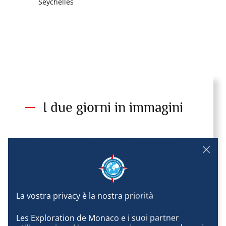
Seychelles
I due giorni in immagini
Dopo una giornata dedicata all’esplorazione
dell’isola e alla discussione di azioni congiunte con
la Seychelles Islands Foundation e il governo delle
Seychelles, S.A.S. il Principe Alberto II di Monaco è
salito a bordo della S.A. Agulhas dove ha trascorso
la notte tra il 25 e il 26 ottobre.
Il programma prevedeva un tour delle strutture e
Les Exploration de Monaco e i suoi partner 
dei laboratori, incontri con l’equipaggio e con i vari