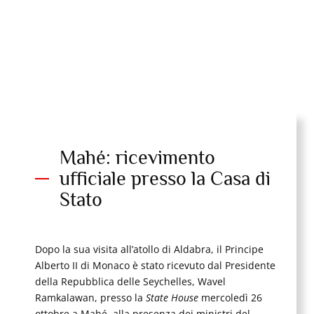
S.A.S. il Principe Alberto II di Monaco.
Alla sua destra, Knowledge Bengu, Capitano della
S.A.
Agulhas II
e alla sua sinistra, Gilles Bessero, Capo Missione.
25_10_2022©Nicolas Mathys_Zeppelin_MonacoExplorations
Mahé: ricevimento
ufficiale presso la Casa di
Stato
Dopo la sua visita all’atollo di Aldabra, il Principe
Alberto II di Monaco è stato ricevuto dal Presidente
della Repubblica delle Seychelles, Wavel
Ramkalawan, presso la
State House
mercoledì 26
ottobre a Mahé, alla presenza dei ministri del