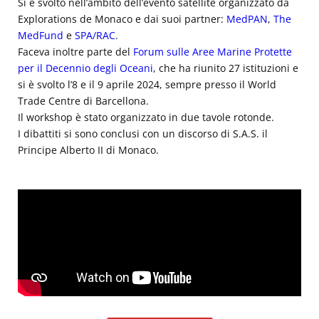
Si è svolto nell’ambito dell’evento satellite organizzato da
Explorations de Monaco e dai suoi partner:
MedPAN
,
The
MedFund
e
SPA/RAC
.
Faceva inoltre parte del
Forum sulle Aree Marine Protette
per il Decennio degli Oceani
, che ha riunito 27 istituzioni e
si è svolto l’8 e il 9 aprile 2024, sempre presso il World
Trade Centre di Barcellona.
Il workshop è stato organizzato in due tavole rotonde.
I dibattiti si sono conclusi con un discorso di S.A.S. il
Principe Alberto II di Monaco.