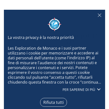
I partner del Workshop del 9
aprile 2024
Les Exploration de Monaco e i suoi partner 
utilizzano i cookie per memorizzare e accedere ai 
dati personali dell'utente (come l'indirizzo IP) al 
fine di misurare l'audience dei nostri contenuti e 
personalizzare i contenuti e i servizi. Potete 
esprimere il vostro consenso a questi cookie 
cliccando sul pulsante “accetta tutto”, rifiutarli 
chiudendo questa finestra con la croce “continua 
senza accettare”, oppure conoscere i dettagli di 
PER SAPERNE DI PIÙ
ogni scopo ed esprimere la vostra scelta per 
ognuno di essi cliccando su “configura”. Cliccando 
su “accetta tutto”, accettate che possiamo 
Rifiuta tutti
accedere alle informazioni memorizzate sul vostro 