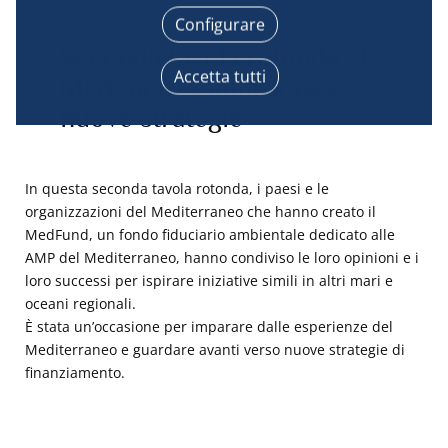
terminale per ottenere dati sul nostro pubblico, 
Configurare
sviluppare e migliorare i nostri prodotti, garantire 
la sicurezza, prevenire le frodi e il debug, 
Seconda tavola rotonda: Il
distribuire tecnicamente i contenuti, abbinare e 
Accetta tutti
MedFund. Valutazione e
combinare fonti di dati offline, collegare diversi 
terminali, ricevere e utilizzare le caratteristiche di 
nuove strategie
identificazione del dispositivo inviate 
automaticamente, utilizzare dati precisi di 
geolocalizzazione, analizzare attivamente le 
caratteristiche del terminale a fini di 
In questa seconda tavola rotonda, i paesi e le
identificazione. È possibile modificare le proprie 
organizzazioni del Mediterraneo che hanno creato il
scelte in qualsiasi momento cliccando su “Gestisci 
MedFund, un fondo fiduciario ambientale dedicato alle
i miei cookie” in fondo alle pagine di questo sito. 
AMP del Mediterraneo, hanno condiviso le loro opinioni e i
Per ulteriori informazioni è possibile consultare la 
loro successi per ispirare iniziative simili in altri mari e
nostra informativa sulla privacy.
oceani regionali.
È stata un’occasione per imparare dalle esperienze del
Mediterraneo e guardare avanti verso nuove strategie di
finanziamento.