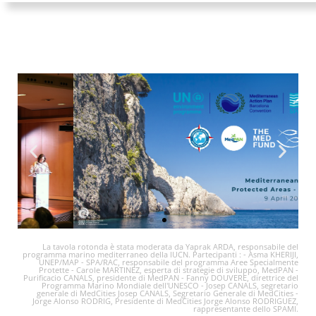
La tavola rotonda è stata moderata da Yaprak ARDA, responsabile del
programma marino mediterraneo della IUCN. Partecipanti : - Asma KHERIJI,
UNEP/MAP - SPA/RAC, responsabile del programma Aree Specialmente
Protette - Carole MARTINEZ, esperta di strategie di sviluppo, MedPAN -
Purificacio CANALS, presidente di MedPAN - Fanny DOUVERE, direttrice del
Clicca
Programma Marino Mondiale dell'UNESCO - Josep CANALS, segretario
qui
generale di MedCities Josep CANALS, Segretario Generale di MedCities -
Jorge Alonso RODRIG, Presidente di MedCities Jorge Alonso RODRIGUEZ,
rappresentante dello SPAMI.