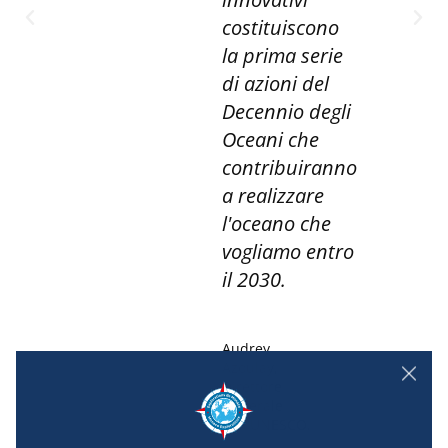
scono
la guida di S.A.S.
 serie
il Principe
 del
Alberto II di
 degli
Monaco.
che
uiranno
Robert
zare
Calcagno,
amministratore
 che
delegato di
o entro
Explorations de
Monaco.
O.