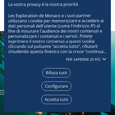
Les Exploration de Monaco e i suoi partner 
utilizzano i cookie per memorizzare e accedere ai 
dati personali dell'utente (come l'indirizzo IP) al 
fine di misurare l'audience dei nostri contenuti e 
personalizzare i contenuti e i servizi. Potete 
esprimere il vostro consenso a questi cookie 
cliccando sul pulsante “accetta tutto”, rifiutarli 
chiudendo questa finestra con la croce “continua 
senza accettare”, oppure conoscere i dettagli di 
PER SAPERNE DI PIÙ
ogni scopo ed esprimere la vostra scelta per 
ognuno di essi cliccando su “configura”. Cliccando 
su “accetta tutto”, accettate che possiamo 
Rifiuta tutti
accedere alle informazioni memorizzate sul vostro 
terminale per ottenere dati sul nostro pubblico, 
Configurare
sviluppare e migliorare i nostri prodotti, garantire 
la sicurezza, prevenire le frodi e il debug, 
distribuire tecnicamente i contenuti, abbinare e 
Accetta tutti
combinare fonti di dati offline, collegare diversi 
terminali, ricevere e utilizzare le caratteristiche di 
identificazione del dispositivo inviate 