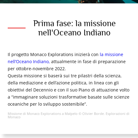
automaticamente, utilizzare dati precisi di 
geolocalizzazione, analizzare attivamente le 
caratteristiche del terminale a fini di 
Prima fase: la missione
identificazione. È possibile modificare le proprie 
scelte in qualsiasi momento cliccando su “Gestisci 
nell'Oceano Indiano
i miei cookie” in fondo alle pagine di questo sito. 
Per ulteriori informazioni è possibile consultare la 
nostra informativa sulla privacy.
Il progetto Monaco Explorations inizierà con
la missione
nell’Oceano Indiano,
attualmente in fase di preparazione
per ottobre-novembre 2022.
Questa missione si baserà sui tre pilastri della scienza,
della mediazione e dell’azione politica, in linea con gli
obiettivi del Decennio e con il suo Piano di attuazione volto
a “immaginare soluzioni trasformative basate sulle scienze
oceaniche per lo sviluppo sostenibile”.
Missione di Monaco Explorations a Malpelo © Olivier Borde. Esplorazioni di
Monaco