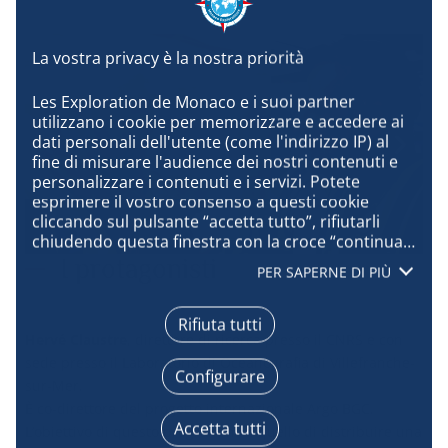
Les Exploration de Monaco e i suoi partner 
utilizzano i cookie per memorizzare e accedere ai 
dati personali dell'utente (come l'indirizzo IP) al 
fine di misurare l'audience dei nostri contenuti e 
personalizzare i contenuti e i servizi. Potete 
esprimere il vostro consenso a questi cookie 
cliccando sul pulsante “accetta tutto”, rifiutarli 
chiudendo questa finestra con la croce “continua 
senza accettare”, oppure conoscere i dettagli di 
I protagonisti
PER SAPERNE DI PIÙ
ogni scopo ed esprimere la vostra scelta per 
ognuno di essi cliccando su “configura”. Cliccando 
su “accetta tutto”, accettate che possiamo 
Rifiuta tutti
accedere alle informazioni memorizzate sul vostro 
Hervé Claustre
, direttore di ricerca presso il CNRS e con
terminale per ottenere dati sul nostro pubblico, 
sede presso il Laboratorio di Oceanografia di Villefranche-
Configurare
sviluppare e migliorare i nostri prodotti, garantire 
sur-Mer.
la sicurezza, prevenire le frodi e il debug, 
È co-direttore del progetto internazionale Argo BGC.
distribuire tecnicamente i contenuti, abbinare e 
Accetta tutti
L’obiettivo di questo programma è quello di distribuire una
combinare fonti di dati offline, collegare diversi 