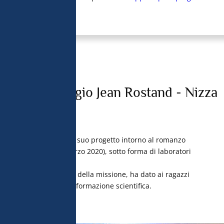
Collegio Jean Rostand - Nizza
 di Nizza
ha costruito il suo progetto intorno al romanzo
ey
(settembre 2019-marzo 2020), sotto forma di laboratori
ttura.
in, direttore scientifico della missione, ha dato ai ragazzi
ne con la realtà dell’informazione scientifica.