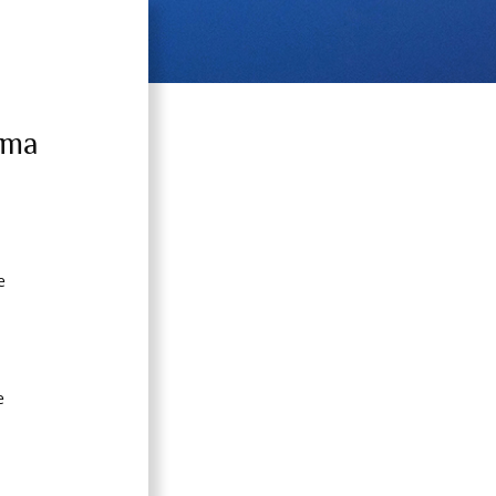
mma
e
e