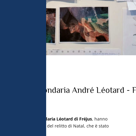
Scuola secondaria André Léotard - F
ida della scuola secondaria Léotard di Fréjus
, hanno
icolare, sulla diversità del relitto di Natal, che è stato
issione
Gombessa V
.