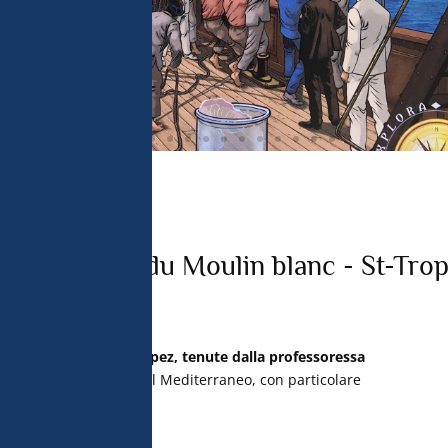
Collège du Moulin blanc - St-Tro
 Moulin Blanc di St Tropez, tenute dalla professoressa
ulle specie a rischio nel Mediterraneo, con particolare
e tartarughe.