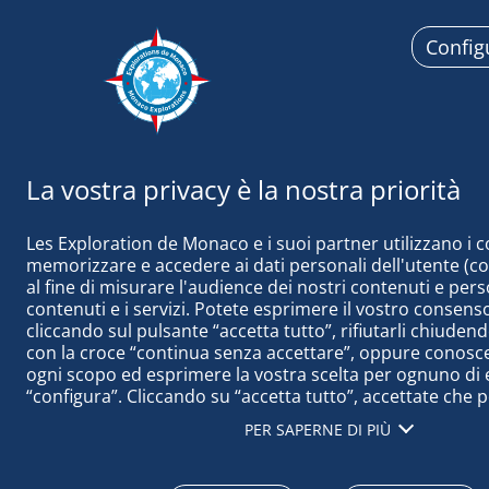
Config
Esplorazi
Les Exploration de Monaco e i suoi partner utilizzano i c
memorizzare e accedere ai dati personali dell'utente (come
al fine di misurare l'audience dei nostri contenuti e perso
contenuti e i servizi. Potete esprimere il vostro consenso
cliccando sul pulsante “accetta tutto”, rifiutarli chiudend
LAVORI DEGL
con la croce “continua senza accettare”, oppure conoscere
ogni scopo ed esprimere la vostra scelta per ognuno di e
“configura”. Cliccando su “accetta tutto”, accettate che 
accedere alle informazioni memorizzate sul vostro termi
PER SAPERNE DI PIÙ
ottenere dati sul nostro pubblico, sviluppare e migliorare
prodotti, garantire la sicurezza, prevenire le frodi e il deb
tecnicamente i contenuti, abbinare e combinare fonti di da