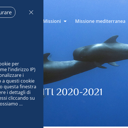
urare
oni di Monaco
Missioni
Missione mediterranea
ookie per 
 l'indirizzo IP) 
nalizzare i 
 a questi cookie 
o questa finestra 
I STUDENTI 2020-2021
 i dettagli di 
ssi cliccando su 
possiamo 
nale per 
 i nostri 
ug, distribuire 
ti offline, 