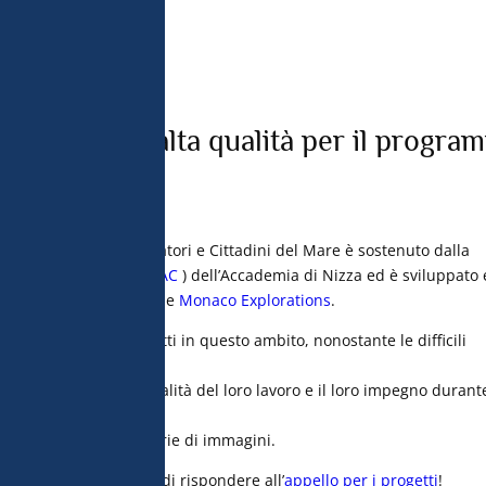
istiche di 
tilizzare dati 
atteristiche del 
le proprie scelte 
 in fondo alle 
le consultare la 
progetti di alta qualità per il progra
Citizen
e, il programma Esploratori e Cittadini del Mare è sostenuto dalla
istica e Culturale (DAAC
) dell’Accademia di Nizza ed è sviluppato 
anografico di Monaco
e
Monaco Explorations
.
tati a termine 5 progetti in questo ambito, nonostante le difficili
i loro alunni per la qualità del loro lavoro e il loro impegno durant
to sotto forma di gallerie di immagini.
mpo, non dimenticate di rispondere all’
appello per i progetti
!