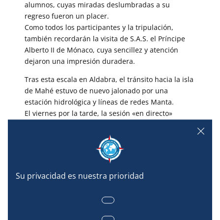
alumnos, cuyas miradas deslumbradas a su
regreso fueron un placer.
Como todos los participantes y la tripulación,
también recordarán la visita de S.A.S. el Príncipe
Alberto II de Mónaco, cuya sencillez y atención
dejaron una impresión duradera.
Tras esta escala en Aldabra, el tránsito hacia la isla
de Mahé estuvo de nuevo jalonado por una
estación hidrológica y líneas de redes Manta.
El viernes por la tarde, la sesión «en directo»
organizada entre el barco y el Museo
Oceanográfico de Mónaco para el club «Océano
para todos» brindó la oportunidad de intercambios
ricos y espontáneos entre exploradores en ciernes
y científicos y artistas a bordo.
El «Braai» (barbacoa) del viernes por la noche,
organizado en la plataforma del helicóptero, fue un
gran momento de convivencia, que reunió a