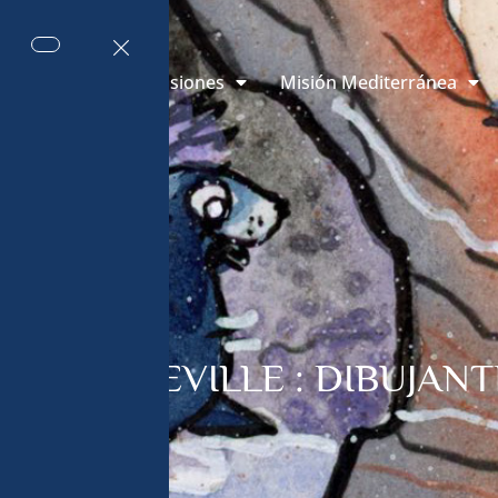
 de Mónaco
Misiones
Misión Mediterránea
EL DEFREVILLE : DIBUJAN
 ARTISTA