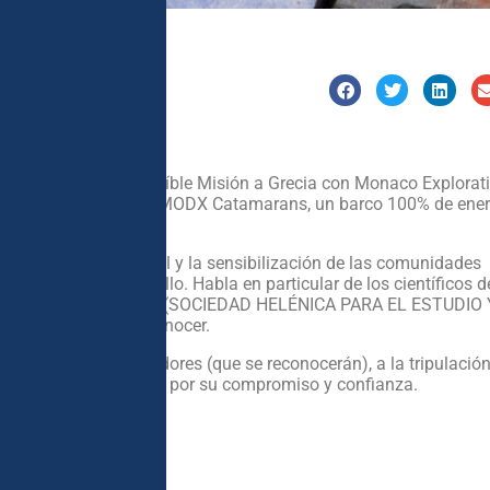
e participar en la increíble Misión a Grecia con Monaco Explorat
I de Mónaco, a bordo del MODX Catamarans, un barco 100% de ene
omacia medioambiental y la sensibilización de las comunidades
uien mejor habla de ello. Habla en particular de los científicos d
kton Planète y de Mom (SOCIEDAD HELÉNICA PARA EL ESTUDIO 
tuve la suerte de conocer.
 a mis amigos trovadores (que se reconocerán), a la tripulación
e Monaco Explorations por su compromiso y confianza.