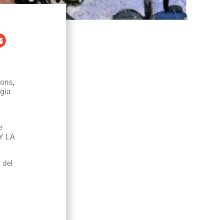
ions,
rgía
e
Y LA
 del