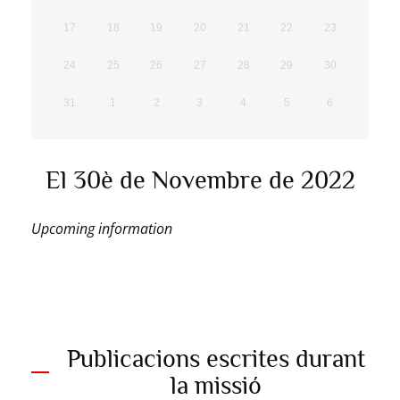
17
18
19
20
21
22
23
24
25
26
27
28
29
30
31
1
2
3
4
5
6
El 30è de Novembre de 2022
Upcoming information
Publicacions escrites durant
la missió