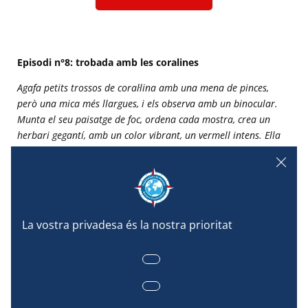
Episodi n°8: trobada amb les coralines
Agafa petits trossos de coral·lina amb una mena de pinces,
però una mica més llargues, i els observa amb un binocular.
Munta el seu paisatge de foc, ordena cada mostra, crea un
herbari gegantí, amb un color vibrant, un vermell intens. Ella
m’ho explica tot. M’agrada. M’agraden
els paisatges de Line
.
Els seus grans ulls blaus, que devoren aquests petits trossos de
plantes marines que s’associen a roques, esponges, petits
crancs, herbes marines. Cada dia, diferents roses, morats i
vermells vibren en contenidors de plàstic blanc.
Elise Rigot