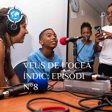
VEUS DE L’OCEÀ
ÍNDIC: EPISODI
N°8