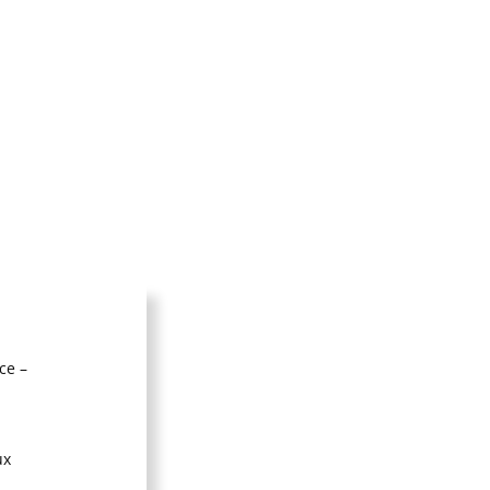
ce –
ux