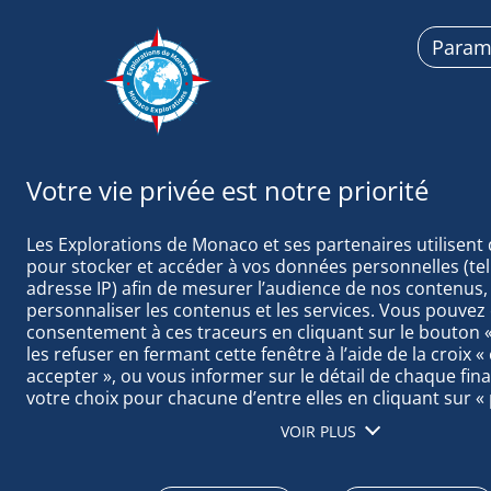
Param
Explorations d
Les Explorations de Monaco et ses partenaires utilisent 
pour stocker et accéder à vos données personnelles (tell
adresse IP) afin de mesurer l’audience de nos contenus, 
personnaliser les contenus et les services. Vous pouvez 
consentement à ces traceurs en cliquant sur le bouton « 
BIOGRAPHIE 
les refuser en fermant cette fenêtre à l’aide de la croix «
accepter », ou vous informer sur le détail de chaque final
votre choix pour chacune d’entre elles en cliquant sur « 
cliquant sur « tout accepter », vous acceptez que nous a
VOIR PLUS
informations stockées sur votre terminal afin d’obtenir 
notre audience, développer et améliorer nos produits, as
sécurité, prévenir la fraude et déboguer, diffuser techni