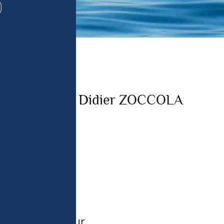
urces de 
t utiliser des 
utomatiquement, 
r activement les 
pouvez modifier 
kies » en bas 
politique de 
Didier ZOCCOLA
Chercheur