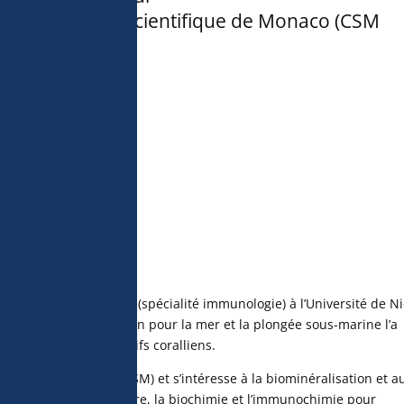
Centre Scientifique de Monaco (CSM
n sciences de la vie (spécialité immunologie) à l’Université de Ni
Hôpital de Nice. Sa passion pour la mer et la plongée sous-marine l’a
et la science des récifs coralliens.
tifique de Monaco (CSM) et s’intéresse à la biominéralisation et a
 la biologie moléculaire, la biochimie et l’immunochimie pour