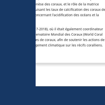
endant la squelettogenèse des coraux, et le rôle de la matrice
ication des océans réduisant les taux de calcification des coraux d
́tudes mécanistiques concernant l’acidification des océans et la
10), et Tara Pacific (2017-2018), où il était également coordinateur
 co-coordinateur du Conservatoire Mondial des Coraux (World Coral
e de Noé » des espèces de coraux, afin de soutenir les actions de
ontre l’impact du changement climatique sur les récifs coralliens.